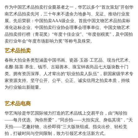
作为中国艺术品拍卖行业奠基者之一，华艺以多个“首次策划”开创华
南艺术品拍卖先河，三十年来不遗余力地参与、见证、推动行业发
展。先后荣获：中国拍卖AAA级企业、首批中国文物艺术品拍卖标
准化达标企业、中国拍卖行业协会理事会理事单位、中国文物艺术
品拍卖排行榜（青花奖）“年度十佳企业”、“年度创税奖”，及中国拍
卖行业年会“年度市场影响力奖”等称号及殊荣。
艺术品拍卖
春秋大拍业务类型涵盖中国书画、瓷器·玉器·工艺品、现当代艺术、
名酿·陈茶·养生、钱币、古籍善本、珠宝钟表尚品七大版块数十门
类。拥有资历深厚、人才辈出的“职业拍卖人队伍”，获国家级学术专
家资源支持。坚守公开、公平、公正、诚实信用之拍卖本质，持续
为行业输出新能量。
艺术品电商
华艺淘珍是华艺国际倾力打造的艺术品线上交易平台，由“淘珍拍
——每月优选、淘你所爱”，“同步拍——大拍实况、身临其境”，“天
天拍——艺趣好物、出价即得”三大版块组成。指尖出价、轻松竞
拍，打破时间与空间限制，致力引领艺术生活新方式。