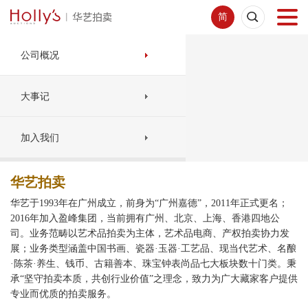
简
首页
公司概况
拍卖预展
大事记
线下拍卖
加入我们
网络拍卖
华艺拍卖
华艺于1993年在广州成立，前身为“广州嘉德”，2011年正式更名；
服务指南
2016年加入盈峰集团，当前拥有广州、北京、上海、香港四地公
司。业务范畴以艺术品拍卖为主体，艺术品电商、产权拍卖协力发
展；业务类型涵盖中国书画、瓷器·玉器·工艺品、现当代艺术、名酿
新闻中心
·陈茶·养生、钱币、古籍善本、珠宝钟表尚品七大板块数十门类。秉
承“坚守拍卖本质，共创行业价值”之理念，致力为广大藏家客户提供
专业而优质的拍卖服务。
关于我们