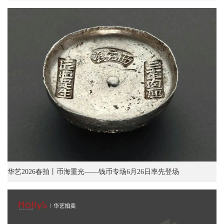
华艺2026春拍丨币海重光——钱币专场6月26日率先登场