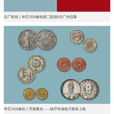
京广联动丨华艺2026春拍第二阶段8月广州启幕
华艺2026春拍丨币海重光——钱币专场电子图录上线