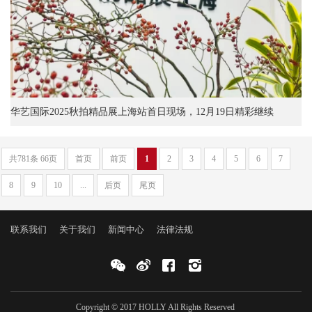
华艺国际2025秋拍精品展上海站首日现场，12月19日精彩继续
共781条 66页
首页
前页
1
2
3
4
5
6
7
8
9
10
...
后页
尾页
联系我们
关于我们
新闻中心
法律法规
Copyright © 2017 HOLLY All Rights Reserved