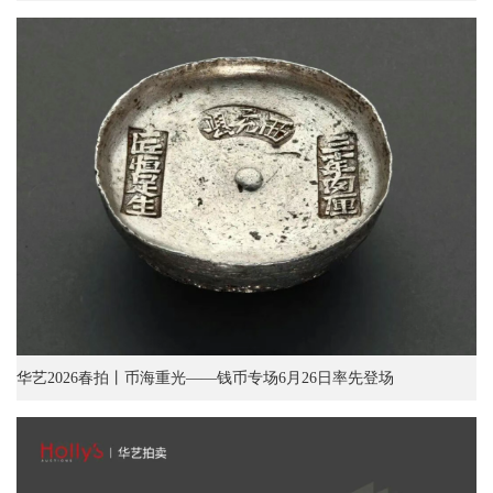
华艺2026春拍丨币海重光——钱币专场6月26日率先登场