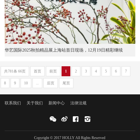
华艺国际2025秋拍精品展上海站首日现场，12月19日精彩继续
共781条 66页
首页
前页
1
2
3
4
5
6
7
8
9
10
...
后页
尾页
联系我们
关于我们
新闻中心
法律法规
Copyright © 2017 HOLLY All Rights Reserved