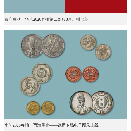
京广联动丨华艺2026春拍第二阶段8月广州启幕
华艺2026春拍丨币海重光——钱币专场电子图录上线