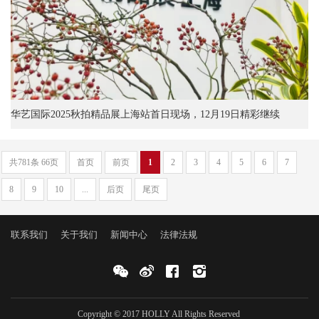
华艺国际2025秋拍精品展上海站首日现场，12月19日精彩继续
共781条 66页
首页
前页
1
2
3
4
5
6
7
8
9
10
...
后页
尾页
联系我们
关于我们
新闻中心
法律法规
Copyright © 2017 HOLLY All Rights Reserved