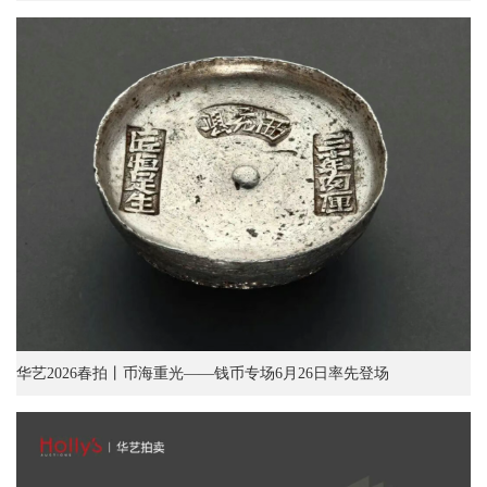
华艺2026春拍丨币海重光——钱币专场6月26日率先登场