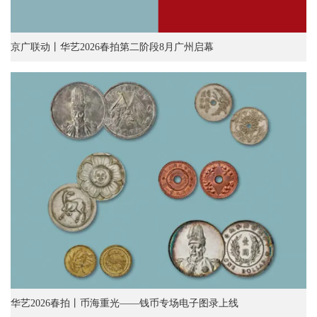
京广联动丨华艺2026春拍第二阶段8月广州启幕
华艺2026春拍丨币海重光——钱币专场电子图录上线