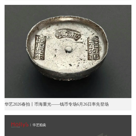
华艺2026春拍丨币海重光——钱币专场6月26日率先登场