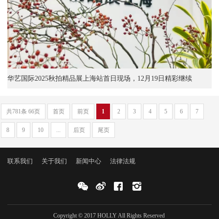
华艺国际2025秋拍精品展上海站首日现场，12月19日精彩继续
共781条 66页
首页
前页
1
2
3
4
5
6
7
8
9
10
...
后页
尾页
联系我们
关于我们
新闻中心
法律法规
Copyright © 2017 HOLLY All Rights Reserved