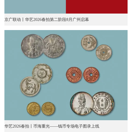
京广联动丨华艺2026春拍第二阶段8月广州启幕
华艺2026春拍丨币海重光——钱币专场电子图录上线