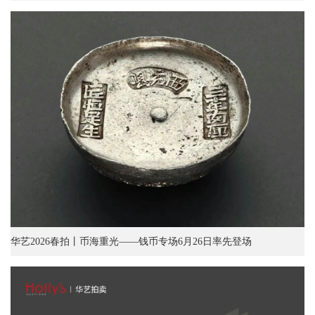
华艺2026春拍丨币海重光——钱币专场6月26日率先登场