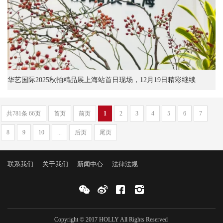
华艺国际2025秋拍精品展上海站首日现场，12月19日精彩继续
共781条 66页
首页
前页
1
2
3
4
5
6
7
8
9
10
...
后页
尾页
联系我们
关于我们
新闻中心
法律法规
Copyright © 2017 HOLLY All Rights Reserved