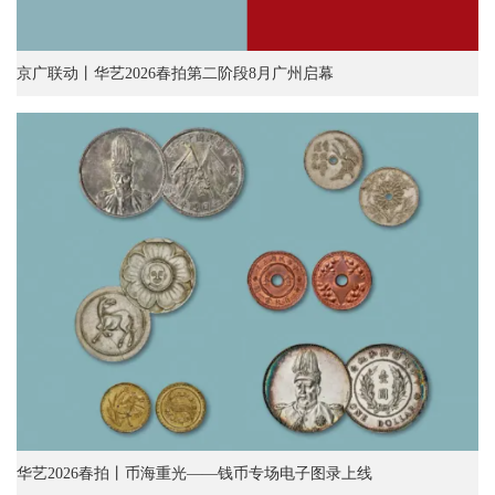
京广联动丨华艺2026春拍第二阶段8月广州启幕
华艺2026春拍丨币海重光——钱币专场电子图录上线