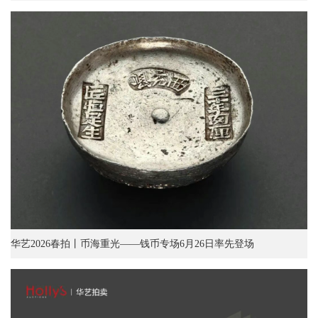
华艺2026春拍丨币海重光——钱币专场6月26日率先登场