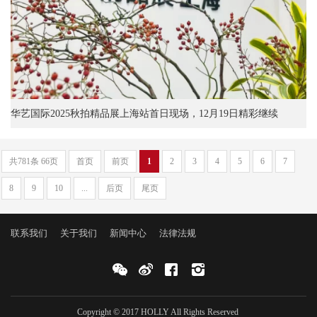
华艺国际2025秋拍精品展上海站首日现场，12月19日精彩继续
共781条 66页
首页
前页
1
2
3
4
5
6
7
8
9
10
...
后页
尾页
联系我们
关于我们
新闻中心
法律法规
Copyright © 2017 HOLLY All Rights Reserved