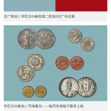
京广联动丨华艺2026春拍第二阶段8月广州启幕
华艺2026春拍丨币海重光——钱币专场电子图录上线