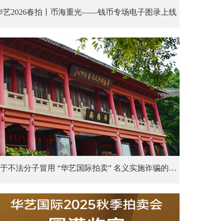
华艺2026春拍丨币海重光——钱币专场电子图录上线
关于不法分子冒用 “华艺国际拍卖” 名义实施诈骗的声明