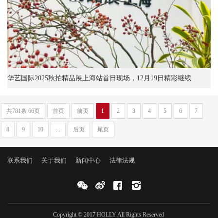
华艺国际2025秋拍精品展上海站首日现场，12月19日精彩继续
共781条 66页
首页
前页
1
2
3
4
5
6
7
8
9
10
...
后页
尾页
联系我们
关于我们
新闻中心
法律法规
Copyright © 2017 HOLLY All Rights Reserved