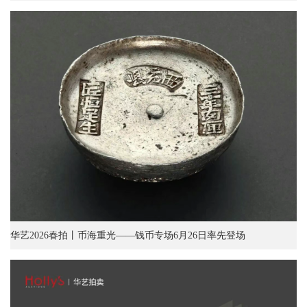
华艺2026春拍丨币海重光——钱币专场6月26日率先登场