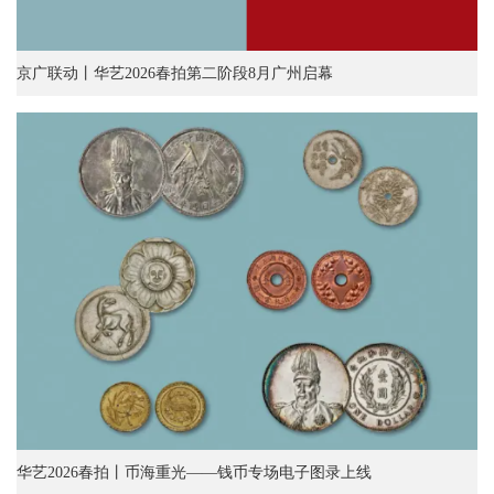
京广联动丨华艺2026春拍第二阶段8月广州启幕
华艺2026春拍丨币海重光——钱币专场电子图录上线