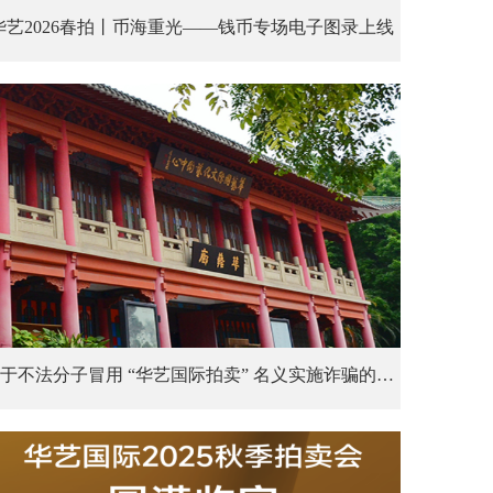
华艺2026春拍丨币海重光——钱币专场电子图录上线
关于不法分子冒用 “华艺国际拍卖” 名义实施诈骗的声明