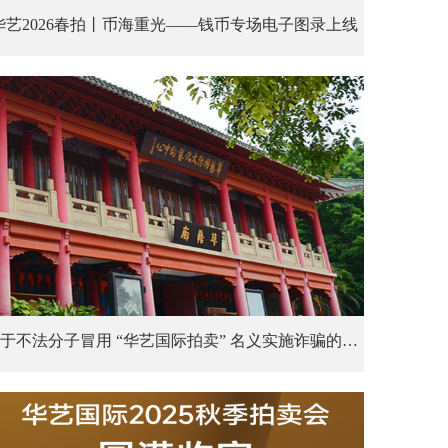
华艺2026春拍丨币海重光——钱币专场电子图录上线
关于不法分子冒用 “华艺国际拍卖” 名义实施诈骗的声明