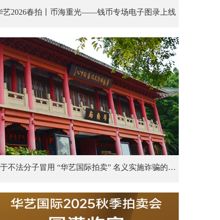
华艺2026春拍丨币海重光——钱币专场电子图录上线
关于不法分子冒用 “华艺国际拍卖” 名义实施诈骗的声明