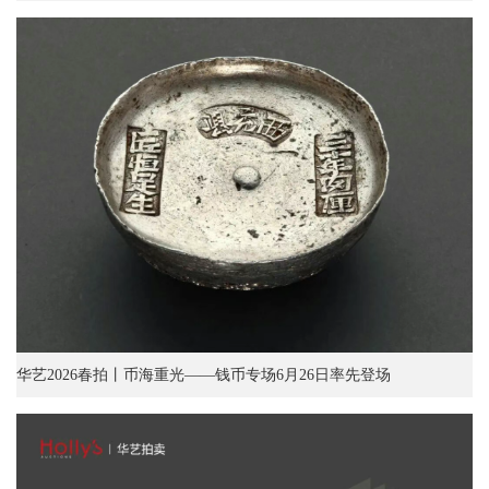
华艺2026春拍丨币海重光——钱币专场6月26日率先登场