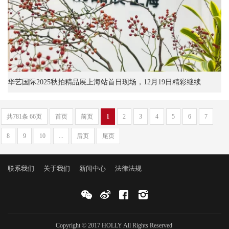
华艺国际2025秋拍精品展上海站首日现场，12月19日精彩继续
共781条 66页
首页
前页
1
2
3
4
5
6
7
8
9
10
...
后页
尾页
联系我们
关于我们
新闻中心
法律法规
Copyright © 2017 HOLLY All Rights Reserved