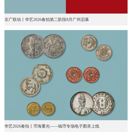
京广联动丨华艺2026春拍第二阶段8月广州启幕
华艺2026春拍丨币海重光——钱币专场电子图录上线