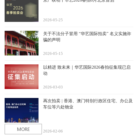
京广联动丨华艺2026春拍6月北京首启
2026-05
25
关于不法分子冒用 “华艺国际拍卖” 名义实施诈
骗的声明
2026-05
15
以精进 致未来｜华艺国际2026春拍征集现已启
动
2026-03
03
再次拍卖 | 香港、澳门特别行政区住宅、办公及
车位等六处物业
2026-02
06