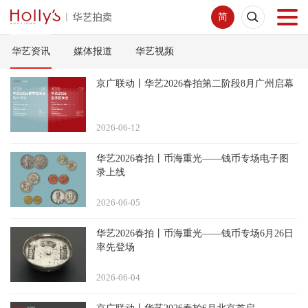
简
华艺资讯
媒体报道
华艺视频
首页
京广联动丨华艺2026春拍第二阶段8月广州启幕
拍卖预展
2026-06
12
线下拍卖
华艺2026春拍丨币海重光——钱币专场电子图
录上线
网络拍卖
2026-06
05
服务指南
华艺2026春拍丨币海重光——钱币专场6月26日
率先登场
新闻中心
2026-06
04
关于我们