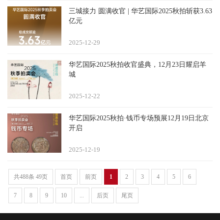
三城接力 圆满收官 | 华艺国际2025秋拍斩获3.63
亿元
2025-12
29
华艺国际2025秋拍收官盛典，12月23日耀启羊
城
2025-12
22
华艺国际2025秋拍·钱币专场预展12月19日北京
开启
2025-12
19
共488条 49页
首页
前页
1
2
3
4
5
6
7
8
9
10
...
后页
尾页