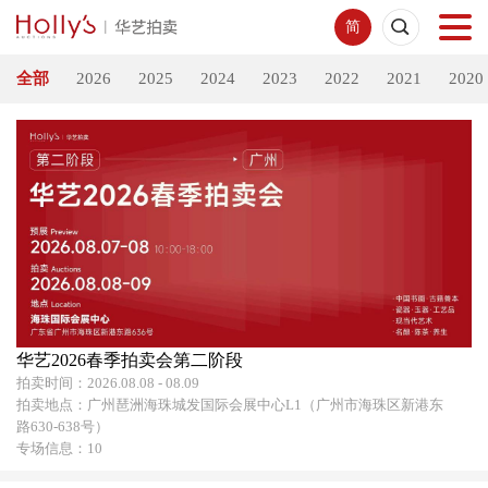
简
全部
2026
2025
2024
2023
2022
2021
2020
首页
拍卖预展
线下拍卖
网络拍卖
服务指南
华艺2026春季拍卖会第二阶段
拍卖时间：2026.08.08 - 08.09
拍卖地点：广州琶洲海珠城发国际会展中心L1（广州市海珠区新港东
新闻中心
路630-638号）
专场信息：10
关于我们