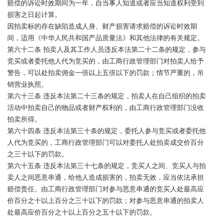
赔偿的诉讼时效期间为一年，自当事人知道或者应当知道权利受到
损害之日起计算。
因拍卖标的存在缺陷造成人身、财产损害请求赔偿的诉讼时效期
间，适用《中华人民共和国产品质量法》和其他法律的有关规定。
第六十二条 拍卖人及其工作人员违反本法第二十二条的规定，参与
竞买或者委托他人代为竞买的，由工商行政管理部门对拍卖人给予
警告，可以处拍卖佣金一倍以上五倍以下的罚款；情节严重的，吊
销营业执照。
第六十三条 违反本法第二十三条的规定，拍卖人在自己组织的拍卖
活动中拍卖自己的物品或者财产权利的，由工商行政管理部门没收
拍卖所得。
第六十四条 违反本法第三十条的规定，委托人参与竞买或者委托他
人代为竞买的，工商行政管理部门可以对委托人处拍卖成交价百分
之三十以下的罚款。
第六十五条 违反本法第三十七条的规定，竞买人之间、竞买人与拍
卖人之间恶意串通，给他人造成损害的，拍卖无效，应当依法承担
赔偿责任。由工商行政管理部门对参与恶意串通的竞买人处最高应
价百分之十以上百分之三十以下的罚款；对参与恶意串通的拍卖人
处最高应价百分之十以上百分之五十以下的罚款。