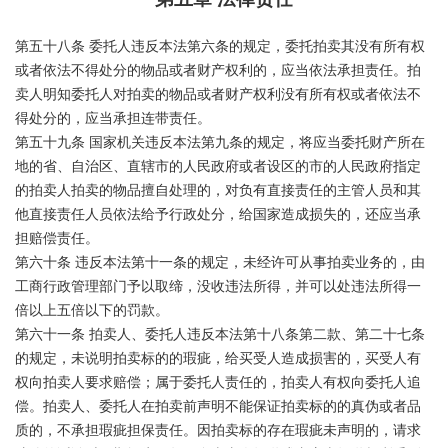
第五十八条 委托人违反本法第六条的规定，委托拍卖其没有所有权
或者依法不得处分的物品或者财产权利的，应当依法承担责任。拍
卖人明知委托人对拍卖的物品或者财产权利没有所有权或者依法不
得处分的，应当承担连带责任。
第五十九条 国家机关违反本法第九条的规定，将应当委托财产所在
地的省、自治区、直辖市的人民政府或者设区的市的人民政府指定
的拍卖人拍卖的物品擅自处理的，对负有直接责任的主管人员和其
他直接责任人员依法给予行政处分，给国家造成损失的，还应当承
担赔偿责任。
第六十条 违反本法第十一条的规定，未经许可从事拍卖业务的，由
工商行政管理部门予以取缔，没收违法所得，并可以处违法所得一
倍以上五倍以下的罚款。
第六十一条 拍卖人、委托人违反本法第十八条第二款、第二十七条
的规定，未说明拍卖标的的瑕疵，给买受人造成损害的，买受人有
权向拍卖人要求赔偿；属于委托人责任的，拍卖人有权向委托人追
偿。拍卖人、委托人在拍卖前声明不能保证拍卖标的的真伪或者品
质的，不承担瑕疵担保责任。因拍卖标的存在瑕疵未声明的，请求