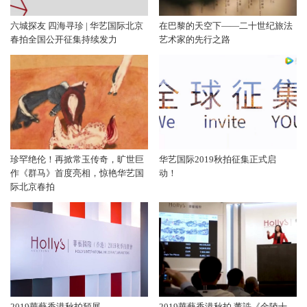
六城探友 四海寻珍 | 华艺国际北京
在巴黎的天空下——二十世纪旅法
春拍全国公开征集持续发力
艺术家的先行之路
珍罕绝伦！再掀常玉传奇，旷世巨
华艺国际2019秋拍征集正式启
作《群马》首度亮相，惊艳华艺国
动！
际北京春拍
2019華藝香港秋拍預展
2019華藝香港秋拍 董誥《金陵十