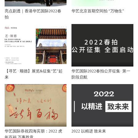
亮点剧透｜香港华艺国际2022春
华艺北京首期空间拍 “万物生”
拍
【寻艺 · 顺德】展览&征集“艺”起
华艺国际2022春拍公开征集· 第一
来
阶段启航
华艺国际恭祝四海宾朋：2022 虎
2022 以精进 致未来
年百福 万事胜意