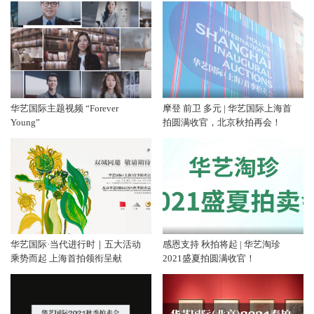
华艺国际主题视频 “Forever
摩登 前卫 多元 | 华艺国际上海首
Young”
拍圆满收官，北京秋拍再会！
华艺国际·当代进行时｜五大活动
感恩支持 秋拍将起 | 华艺淘珍
乘势而起 上海首拍领衔呈献
2021盛夏拍圆满收官！