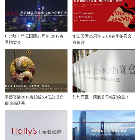
广州塔丨华艺国际25周年·2019春
华艺国际25周年·2019春季拍卖会
季拍卖会
宣传片
華藝香港2019春拍逾5.4亿总成交
如约而至，预展首日精彩纷呈！
额圆满落幕！