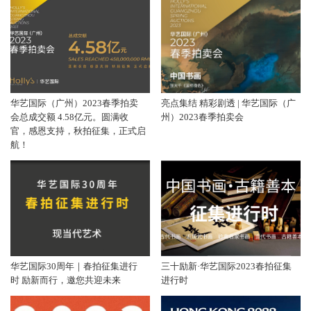
华艺国际（广州）2023春季拍卖
亮点集结 精彩剧透 | 华艺国际（广
会总成交额 4.58亿元。圆满收
州）2023春季拍卖会
官，感恩支持，秋拍征集，正式启
航！
华艺国际30周年｜春拍征集进行
三十励新·华艺国际2023春拍征集
时 励新而行，邀您共迎未来
进行时