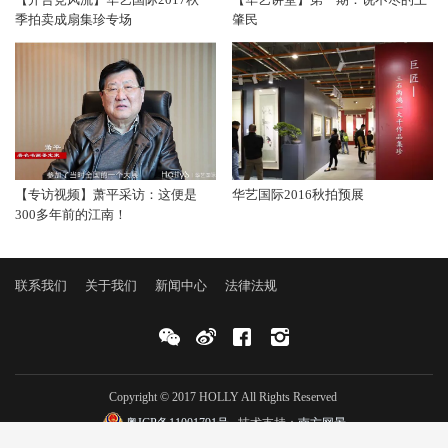
季拍卖成扇集珍专场
肇民
【专访视频】萧平采访：这便是
华艺国际2016秋拍预展
300多年前的江南！
联系我们
关于我们
新闻中心
法律法规
Copyright © 2017 HOLLY All Rights Reserved
粤ICP备11001791号
技术支持：
南方网景