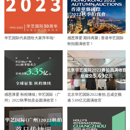
华艺国际代表团给大家拜年啦!
感恩厚爱 期待再聚 | 香港华艺国际
秋拍圆满收官！
感恩厚爱 秋程继续 | 华艺国际（广
北京华艺国际2022春拍 总成交额
州）2022秋季拍卖会圆满收官！
逾 5.69亿元圆满收官