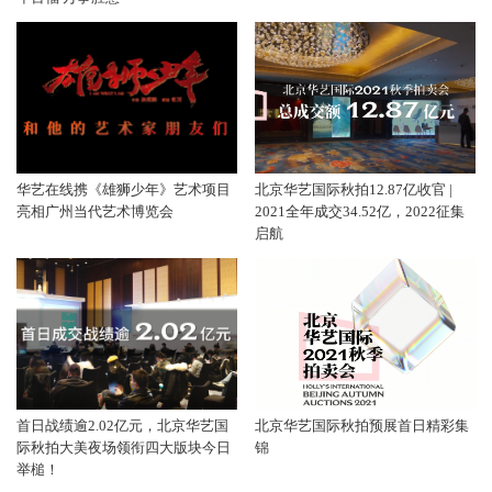
华艺在线携《雄狮少年》艺术项目
北京华艺国际秋拍12.87亿收官 |
亮相广州当代艺术博览会
2021全年成交34.52亿，2022征集
启航
首日战绩逾2.02亿元，北京华艺国
北京华艺国际秋拍预展首日精彩集
际秋拍大美夜场领衔四大版块今日
锦
举槌！