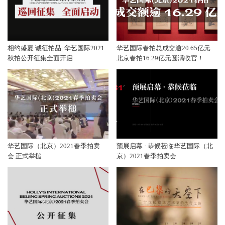
相约盛夏 诚征拍品| 华艺国际2021
华艺国际春拍总成交逾20.65亿元
秋拍公开征集全面开启
北京春拍16.29亿元圆满收官！
华艺国际（北京）2021春季拍卖
预展启幕 · 恭候莅临华艺国际（北
会 正式举槌
京）2021春季拍卖会