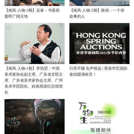
【南风·人物-3期】吴泰：书斋画
【南风·人物-2期】陈侗：一个讲
案即广阔天地
故事的人
【南风·人物-1期】李劲堃：中国
行而不辍 先声致远 | 香港华艺国际
美术家协会副主席、广东省文联主
春拍圆满收官！
席、广东省美术家协会主席、广州
美术学院院长、岭南画派纪念馆馆
长