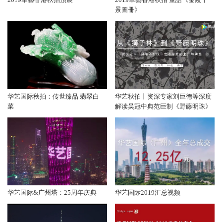
景圖冊》
华艺国际秋拍：传世臻品 翡翠白
华艺秋拍丨资深专家刘巨德等深度
菜
解读吴冠中典范巨制《野藤明珠》
华艺国际&广州塔：25周年庆典
华艺国际2019汇总视频