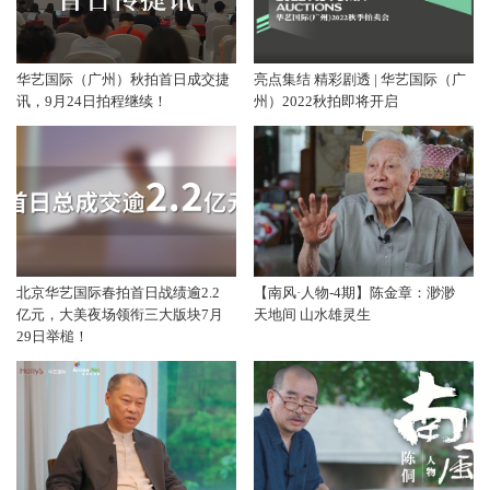
华艺国际（广州）秋拍首日成交捷
亮点集结 精彩剧透 | 华艺国际（广
讯，9月24日拍程继续！
州）2022秋拍即将开启
北京华艺国际春拍首日战绩逾2.2
【南风·人物-4期】陈金章：渺渺
亿元，大美夜场领衔三大版块7月
天地间 山水雄灵生
29日举槌！