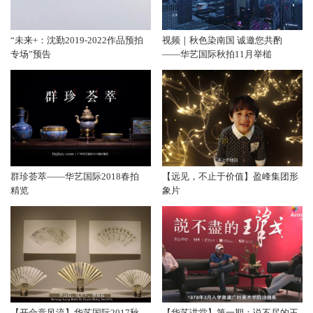
“未来+：沈勤2019-2022作品预拍
视频｜秋色染南国 诚邀您共酌
专场”预告
——华艺国际秋拍11月举槌
群珍荟萃——华艺国际2018春拍
【远见，不止于价值】盈峰集团形
精览
象片
【开合竞风流】华艺国际2017秋
【华艺讲堂】第一期：说不尽的王