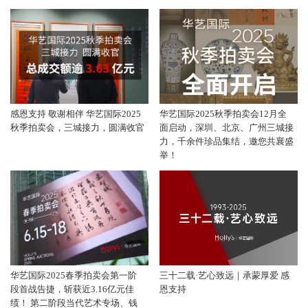
感恩支持 敬谢相伴 华艺国际2025
华艺国际2025秋季拍卖会12月全
秋季拍卖会，三城接力，圆满收官
面启动，深圳、北京、广州三城接
力，千余件珍品集结，邀您共襄盛
举！
华艺国际2025春季拍卖会第一阶
三十二载·艺心致远｜承蒙厚爱 感
段首战告捷，斩获近3.16亿元佳
恩支持
绩！ 第二阶段当代艺术专场、钱