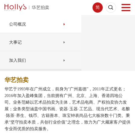
简
首页
公司概况
拍卖预展
大事记
线下拍卖
加入我们
网络拍卖
华艺拍卖
华艺于1993年在广州成立，前身为“广州嘉德”，2011年正式更名；
服务指南
2016年加入盈峰集团，当前拥有广州、北京、上海、香港四地公
司。业务范畴以艺术品拍卖为主体，艺术品电商、产权拍卖协力发
展；业务类型涵盖中国书画、瓷器·玉器·工艺品、现当代艺术、名酿
新闻中心
·陈茶·养生、钱币、古籍善本、珠宝钟表尚品七大板块数十门类。秉
承“坚守拍卖本质，共创行业价值”之理念，致力为广大藏家客户提供
专业而优质的拍卖服务。
关于我们