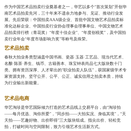
作为中国艺术品拍卖行业奠基者之一，华艺以多个“首次策划”开创华
南艺术品拍卖先河，三十年来不遗余力地参与、见证、推动行业发
展。先后荣获：中国拍卖AAA级企业、首批中国文物艺术品拍卖标
准化达标企业、中国拍卖行业协会理事会理事单位、中国文物艺术
品拍卖排行榜（青花奖）“年度十佳企业”、“年度创税奖”，及中国拍
卖行业年会“年度市场影响力奖”等称号及殊荣。
艺术品拍卖
春秋大拍业务类型涵盖中国书画、瓷器·玉器·工艺品、现当代艺术、
名酿·陈茶·养生、钱币、古籍善本、珠宝钟表尚品七大版块数十门
类。拥有资历深厚、人才辈出的“职业拍卖人队伍”，获国家级学术专
家资源支持。坚守公开、公平、公正、诚实信用之拍卖本质，持续
为行业输出新能量。
艺术品电商
华艺淘珍是华艺国际倾力打造的艺术品线上交易平台，由“淘珍拍
——每月优选、淘你所爱”，“同步拍——大拍实况、身临其境”，“天
天拍——艺趣好物、出价即得”三大版块组成。指尖出价、轻松竞
拍，打破时间与空间限制，致力引领艺术生活新方式。