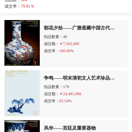
成交率：
79.81％
朝花夕拾——广雅斋藏中国古代艺术品
拍品数量：40
成交额：
￥
7,592,000
成交率：
100.00%
争鸣——明末清初文人艺术珍品及历代陶瓷
拍品数量：179
成交额：
￥
24,491,000
成交率：
65.54%
风华——宫廷及重要器物