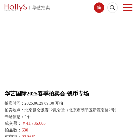
简
首页
拍卖预展
线下拍卖
网络拍卖
华艺国际2025春季拍卖会·钱币专场
服务指南
拍卖时间：2025.06.29 09:30 开拍
拍卖地点：北京昆仑饭店L2昆仑堂（北京市朝阳区新源南路2号）
新闻中心
专场信息：2个
成交额：
￥
41,736,605
拍品数：
630
关于我们
成交率：
92.86％