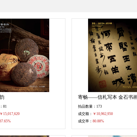
韵
寄畅——信札写本 金石书
：81
拍品数量：173
￥
15,017,620
成交额：
￥
10,962,950
87.65%
成交率：
80.88%