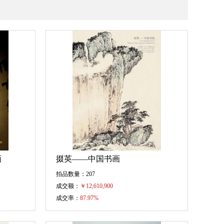
画
掇英——中国书画
拍品数量：207
成交额：
￥
12,610,900
成交率：
87.97%