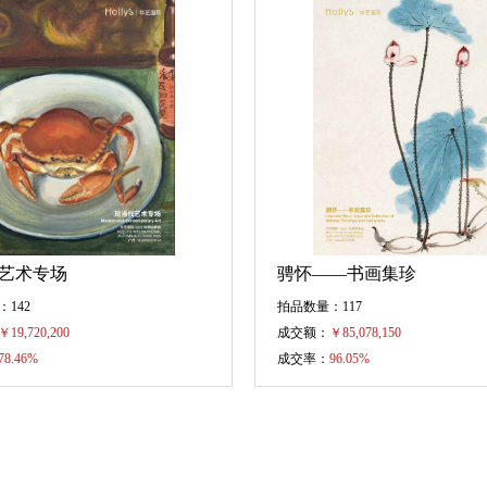
艺术专场
骋怀——书画集珍
142
拍品数量：117
￥
19,720,200
成交额：
￥
85,078,150
78.46%
成交率：
96.05%