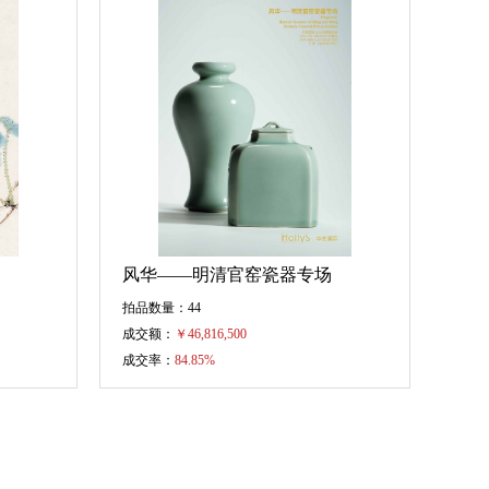
风华——明清官窑瓷器专场
拍品数量：44
成交额：
￥
46,816,500
成交率：
84.85%