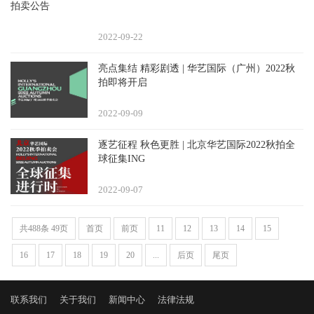
拍卖公告
2022-09
22
亮点集结 精彩剧透 | 华艺国际（广州）2022秋
拍即将开启
2022-09
09
逐艺征程 秋色更胜 | 北京华艺国际2022秋拍全
球征集ING
2022-09
07
共488条 49页
首页
前页
11
12
13
14
15
16
17
18
19
20
...
后页
尾页
联系我们
关于我们
新闻中心
法律法规