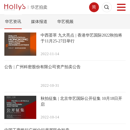
简
华艺资讯
媒体报道
华艺视频
首页
中西荟萃 九大亮点 | 香港华艺国际2022秋拍将
拍卖预展
于11月25-27日举行
2022-11
14
线下拍卖
公告 | 广州科密股份有限公司资产拍卖公告
网络拍卖
2022-10
31
服务指南
秋拍征集 | 北京华艺国际公开征集 10月18日开
启
新闻中心
2022-10
14
关于我们