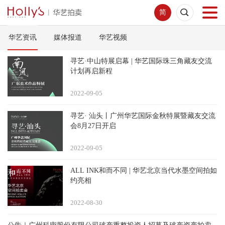
简
华艺资讯
媒体报道
华艺视频
首页
寻艺·中山特展启幕 | 华艺国际珠三角藏友交流
拍卖预展
计划再启新程
2022-09
05
线下拍卖
寻艺· 汕头丨广州华艺国际金秋特展暨藏友交流
会8月27日开启
网络拍卖
2022-09
05
服务指南
ALL INK和而不同 | 华艺北京当代水墨空间拍如
约亮相
新闻中心
2022-08
30
关于我们