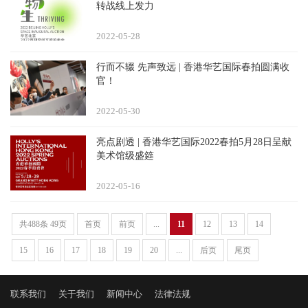
转战线上发力
2022-05
28
行而不辍 先声致远 | 香港华艺国际春拍圆满收
官！
2022-05
30
亮点剧透 | 香港华艺国际2022春拍5月28日呈献
美术馆级盛筵
2022-05
16
共488条 49页
首页
前页
...
11
12
13
14
15
16
17
18
19
20
...
后页
尾页
联系我们
关于我们
新闻中心
法律法规