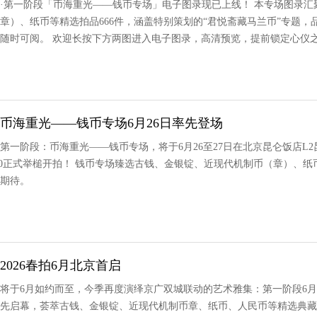
卖会·第一阶段「币海重光——钱币专场」电子图录现已上线！ 本专场图录
章）、纸币等精选拍品666件，涵盖特别策划的“君悦斋藏马兰币”专题，
随时可阅。 欢迎长按下方两图进入电子图录，高清预览，提前锁定心仪
丨币海重光——钱币专场6月26日率先登场
会第一阶段：币海重光——钱币专场，将于6月26至27日在北京昆仑饭店L
:30正式举槌开拍！ 钱币专场臻选古钱、金银锭、近现代机制币（章）、纸币
期待。
026春拍6月北京首启
会将于6月如约而至，今季再度演绎京广双城联动的艺术雅集：第一阶段6月2
先启幕，荟萃古钱、金银锭、近现代机制币章、纸币、人民币等精选典藏