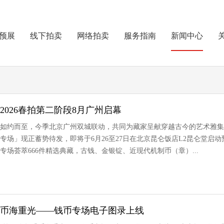
预展
线下拍卖
网络拍卖
服务指南
新闻中心
2026春拍第二阶段8月广州启幕
卖会如约而至，今季北京广州双城联动，共同为藏家呈献穿越古今的艺术雅集
专场」现正蓄势待发，即将于6月26至27日在北京昆仑饭店L2昆仑堂启动预
专场荟萃666件精选典藏，古钱、金银锭、近现代机制币（章）...
拍丨币海重光——钱币专场电子图录上线