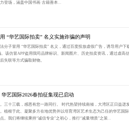
登场，涵盖中国书画·古籍善本...
用 “华艺国际拍卖” 名义实施诈骗的声明
法分子冒用 “华艺国际拍卖” 名义，通过百度投放虚假广告，诱导用户下
施诈骗。该仿冒APP盗用我司品牌标识、新闻图片、历史拍卖资讯，通过虚高
后失联等方式骗取财物。
｜华艺国际2026春拍征集现已启动
。三十三载，感恩有您一路同行。 时代热望持续南倾，大湾区正日益迸
。植根于此、凝聚多方在地优势并以培育湾区艺术生态为己任的华艺国际
。我们将继续秉持“诚信专业”之初心，推行“减量增质”之策...