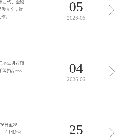
05
汇聚古钱、金银
品类齐全，群
之作。
2026-06
04
2昆仑堂进行预
等拍品666
2026-06
25
6日至28
；广州综合