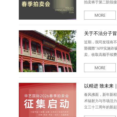
拍卖将于第二阶段接力
关于不法分子冒
近期，我司发现有不
兿‌國際”APP实
卖、收取高额手续费
以精进 致未来
春风拂面，新年新程
术辐射力与市场活力
立三十三周年的新起点