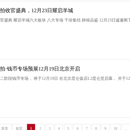
秋拍收官盛典，12月23日耀启羊城
收官盛典 耀启羊城六大板块 八大专场 千珍集结 静候品鉴 12月23日诚邀
秋拍·钱币专场预展12月19日北京开启
第二阶段钱币专场， 将于12月19日 在北京昆仑饭店L2昆仑堂启幕， 并于12
首页
前页
1
2
3
4
5
6
7
8
9
10
...