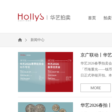
首页
拍卖
新闻中心
京广联动丨华艺
华艺2026春季拍
「币海重光——钱币
日正式举槌开拍。本
华艺2026春