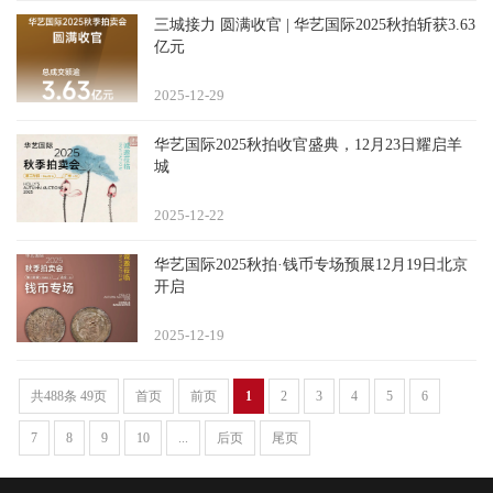
三城接力 圆满收官 | 华艺国际2025秋拍斩获3.63
亿元
2025-12
29
华艺国际2025秋拍收官盛典，12月23日耀启羊
城
2025-12
22
华艺国际2025秋拍·钱币专场预展12月19日北京
开启
2025-12
19
共488条 49页
首页
前页
1
2
3
4
5
6
7
8
9
10
...
后页
尾页