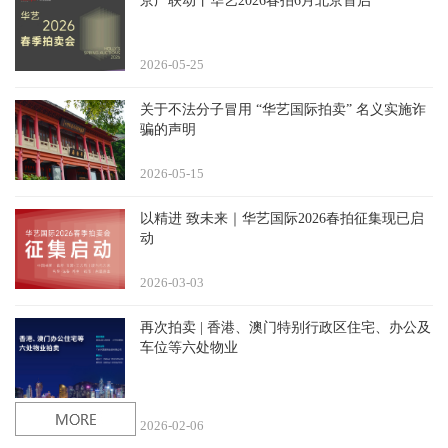
京广联动丨华艺2026春拍6月北京首启
2026-05
25
关于不法分子冒用 “华艺国际拍卖” 名义实施诈
骗的声明
2026-05
15
以精进 致未来｜华艺国际2026春拍征集现已启
动
2026-03
03
再次拍卖 | 香港、澳门特别行政区住宅、办公及
车位等六处物业
2026-02
06