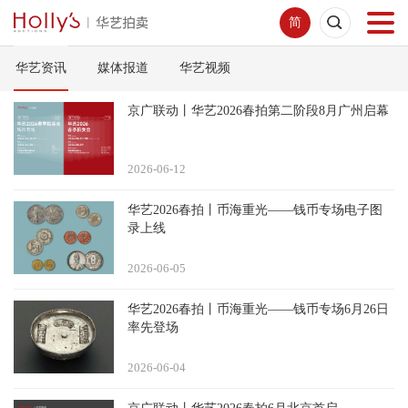
简
华艺资讯
媒体报道
华艺视频
首页
京广联动丨华艺2026春拍第二阶段8月广州启幕
拍卖预展
2026-06
12
线下拍卖
华艺2026春拍丨币海重光——钱币专场电子图
录上线
网络拍卖
2026-06
05
服务指南
华艺2026春拍丨币海重光——钱币专场6月26日
率先登场
新闻中心
2026-06
04
关于我们