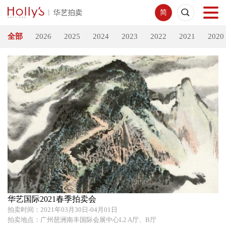
简
全部
2026
2025
2024
2023
2022
2021
2020
首页
拍卖预展
线下拍卖
网络拍卖
服务指南
新闻中心
华艺国际2021春季拍卖会
拍卖时间：2021年03月30日-04月01日
关于我们
拍卖地点：广州琶洲南丰国际会展中心L2 A厅、B厅