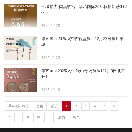
三城接力 圆满收官 | 华艺国际2025秋拍斩获3.63
亿元
2025-12
29
华艺国际2025秋拍收官盛典，12月23日耀启羊
城
2025-12
22
华艺国际2025秋拍·钱币专场预展12月19日北京
开启
2025-12
19
共488条 49页
首页
前页
1
2
3
4
5
6
7
8
9
10
...
后页
尾页