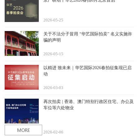
京广联动丨华艺2026春拍6月北京首启
2026-05
25
关于不法分子冒用 “华艺国际拍卖” 名义实施诈
骗的声明
2026-05
15
以精进 致未来｜华艺国际2026春拍征集现已启
动
2026-03
03
再次拍卖 | 香港、澳门特别行政区住宅、办公及
车位等六处物业
2026-02
06