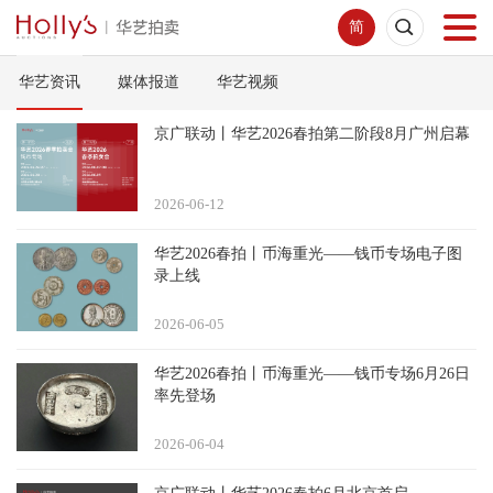
简
华艺资讯
媒体报道
华艺视频
首页
京广联动丨华艺2026春拍第二阶段8月广州启幕
拍卖预展
2026-06
12
线下拍卖
华艺2026春拍丨币海重光——钱币专场电子图
录上线
网络拍卖
2026-06
05
服务指南
华艺2026春拍丨币海重光——钱币专场6月26日
率先登场
新闻中心
2026-06
04
关于我们