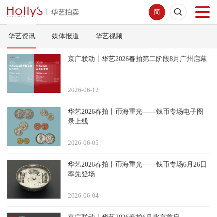
简
华艺资讯
媒体报道
华艺视频
首页
京广联动丨华艺2026春拍第二阶段8月广州启幕
拍卖预展
2026-06
12
线下拍卖
华艺2026春拍丨币海重光——钱币专场电子图
录上线
网络拍卖
2026-06
05
服务指南
华艺2026春拍丨币海重光——钱币专场6月26日
率先登场
新闻中心
2026-06
04
关于我们