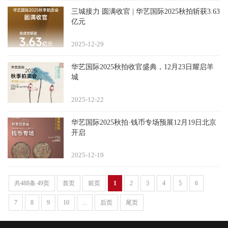
三城接力 圆满收官 | 华艺国际2025秋拍斩获3.63
亿元
2025-12
29
华艺国际2025秋拍收官盛典，12月23日耀启羊
城
2025-12
22
华艺国际2025秋拍·钱币专场预展12月19日北京
开启
2025-12
19
共488条 49页
首页
前页
1
2
3
4
5
6
7
8
9
10
...
后页
尾页