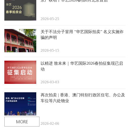
京广联动丨华艺2026春拍6月北京首启
2026-05
25
关于不法分子冒用 “华艺国际拍卖” 名义实施诈
骗的声明
2026-05
15
以精进 致未来｜华艺国际2026春拍征集现已启
动
2026-03
03
再次拍卖 | 香港、澳门特别行政区住宅、办公及
车位等六处物业
2026-02
06