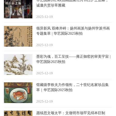
华艺国际2025秋拍精品展12月18日沪上启幕，
诚邀共赏珍萃雅藏
2025-12
19
领异新风 双峰并峙：扬州画派与扬州学派书画
专题集萃 | 华艺国际2025秋拍
2025-12
19
墨彩为魂，百工呈技——雍正御窑的审美宇宙 |
华艺国际2025秋拍
2025-12
19
馆藏级李铁夫力作领衔，二十世纪名家珍品集
萃｜华艺国际2025秋拍
2025-12
19
愿续思文颂太平：文徵明市场罕见绢本巨制