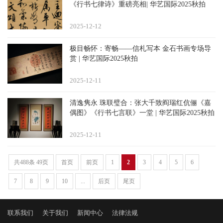
《行书七律诗》重磅亮相| 华艺国际2025秋拍
2025-12
12
极目畅怀：寄畅——信札写本 金石书画专场导
赏 | 华艺国际2025秋拍
2025-12
11
清逸隽永 珠联璧合：张大千致阎瑞红伉俪《嘉
偶图》《行书七言联》一堂 | 华艺国际2025秋拍
2025-12
11
共488条 49页
首页
前页
1
2
3
4
5
6
7
8
9
10
...
后页
尾页
联系我们
关于我们
新闻中心
法律法规