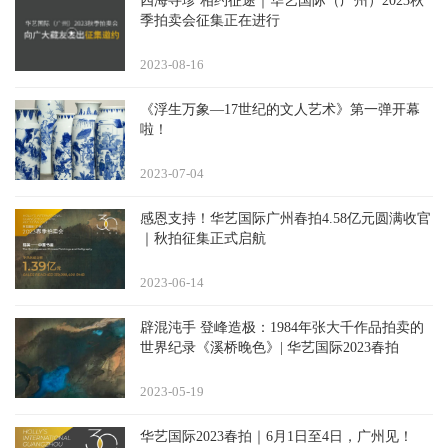
四海寻珍 相约征途｜华艺国际（广州）2023秋
季拍卖会征集正在进行
2023-08
16
《浮生万象—17世纪的文人艺术》第一弹开幕
啦！
2023-07
04
感恩支持！华艺国际广州春拍4.58亿元圆满收官
｜秋拍征集正式启航
2023-06
14
辟混沌手 登峰造极：1984年张大千作品拍卖的
世界纪录《溪桥晚色》| 华艺国际2023春拍
2023-05
19
华艺国际2023春拍｜6月1日至4日，广州见！