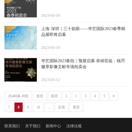
2023-05
19
上海·深圳｜三十励新——华艺国际2023春季精
品展即将启幕
2023-05
19
华艺国际2023春拍｜预展启幕 恭候莅临：钱币
徽章影像文献专场拍卖会
2023-05
12
共488条 49页
首页
前页
1
2
3
4
5
6
7
8
9
10
...
后页
尾页
联系我们
关于我们
新闻中心
法律法规