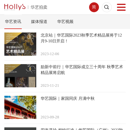
简
华艺资讯
媒体报道
华艺视频
首页
北京站｜华艺国际2023秋季艺术精品展将于12
拍卖预展
月9-10日开启！
2023-12
06
线下拍卖
励新中前行｜华艺国际成立三十周年 秋季艺术
精品展将启航
网络拍卖
2023-11
21
服务指南
华艺国际｜家国同庆 月满中秋
新闻中心
2023-09
28
关于我们