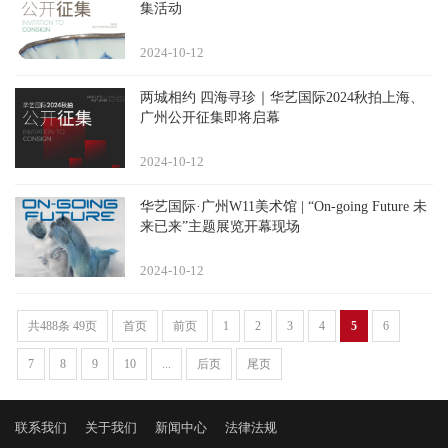
集活动
2024-10
12
两城相约 四海寻珍｜华艺国际2024秋拍上海、
广州公开征集即将启幕
2024-10
12
华艺国际·广州W11美术馆 | “On-going Future 未
来已来”主题展览开幕现场
2024-10
12
共488条 49页
首页
前页
1
2
3
4
5
6
7
8
9
10
...
后页
尾页
联系我们
关于我们
新闻中心
法律法规