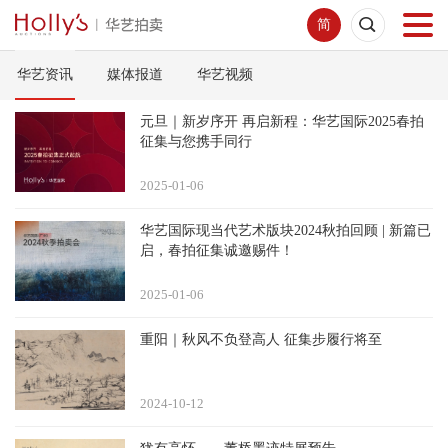
简
华艺资讯
媒体报道
华艺视频
首页
元旦｜新岁序开 再启新程：华艺国际2025春拍
拍卖预展
征集与您携手同行
2025-01
06
线下拍卖
华艺国际现当代艺术版块2024秋拍回顾 | 新篇已
启，春拍征集诚邀赐件！
网络拍卖
2025-01
06
服务指南
重阳｜秋风不负登高人 征集步履行将至
新闻中心
2024-10
12
关于我们