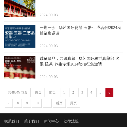
2024-09
03
一期一会 | 华艺国际瓷器·玉器·工艺品部2024秋
拍征集邀请
2024-09
03
诚征珍品，共飨真藏 | 华艺国际稀世真藏部-名
酿·陈茶·养生专场2024秋拍征集邀请
2024-09
03
共488条 49页
首页
前页
1
2
3
4
5
6
7
8
9
10
...
后页
尾页
联系我们
关于我们
新闻中心
法律法规