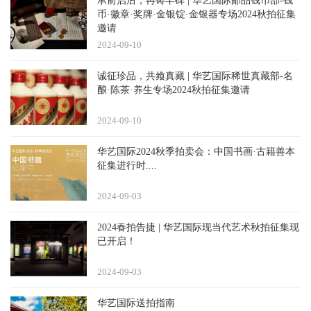
承前启后，再铸丰碑 | 华艺国际邮品钱币部-钱
币·徽章·奖牌·金银锭·金银器专场2024秋拍征集
邀请
2024-09
10
诚征珍品，共飨真藏 | 华艺国际稀世真藏部-名
酿·陈茶·养生专场2024秋拍征集邀请
2024-09
10
华艺国际2024秋季拍卖会：中国书画·古籍善本
征集进行时....
2024-09
03
2024春拍告捷 | 华艺国际现当代艺术秋拍征集现
已开启！
2024-09
03
华艺国际送拍指南