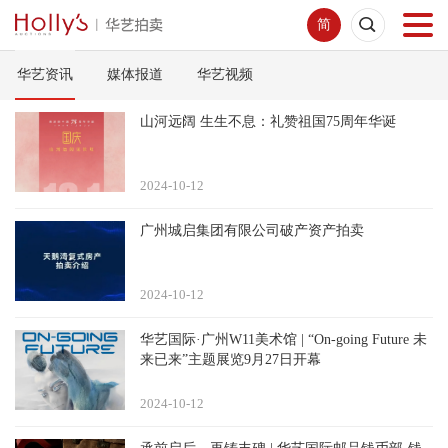
简
华艺资讯
媒体报道
华艺视频
首页
山河远阔 生生不息：礼赞祖国75周年华诞
拍卖预展
2024-10
12
线下拍卖
广州城启集团有限公司破产资产拍卖
网络拍卖
2024-10
12
服务指南
华艺国际·广州W11美术馆 | “On-going Future 未
来已来”主题展览9月27日开幕
新闻中心
2024-10
12
关于我们