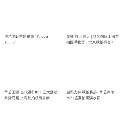
华艺国际主题视频 “Forever
摩登 前卫 多元 | 华艺国际上海首
Young”
拍圆满收官，北京秋拍再会！
华艺国际·当代进行时｜五大活动
感恩支持 秋拍将起 | 华艺淘珍
乘势而起 上海首拍领衔呈献
2021盛夏拍圆满收官！