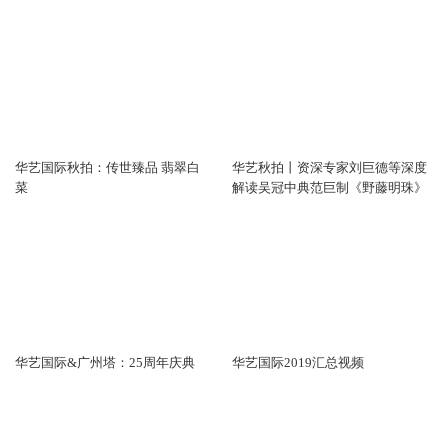
华艺国际秋拍：传世臻品 翡翠白
华艺秋拍丨资深专家刘巨德等深度
菜
解读吴冠中典范巨制《野藤明珠》
华艺国际&广州塔：25周年庆典
华艺国际2019汇总视频