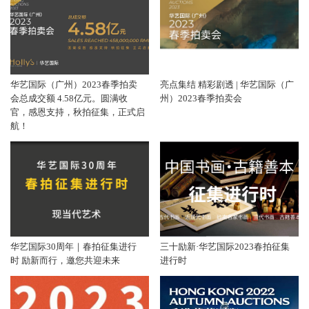
华艺国际（广州）2023春季拍卖
亮点集结 精彩剧透 | 华艺国际（广
会总成交额 4.58亿元。圆满收
州）2023春季拍卖会
官，感恩支持，秋拍征集，正式启
航！
华艺国际30周年｜春拍征集进行
三十励新·华艺国际2023春拍征集
时 励新而行，邀您共迎未来
进行时