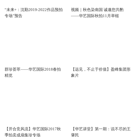
“未来+：沈勤2019-2022作品预拍
视频｜秋色染南国 诚邀您共酌
专场”预告
——华艺国际秋拍11月举槌
群珍荟萃——华艺国际2018春拍
【远见，不止于价值】盈峰集团形
精览
象片
【开合竞风流】华艺国际2017秋
【华艺讲堂】第一期：说不尽的王
季拍卖成扇集珍专场
肇民