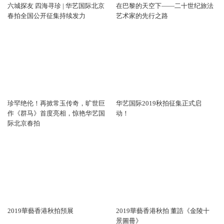
六城探友 四海寻珍 | 华艺国际北京
在巴黎的天空下——二十世纪旅法
春拍全国公开征集持续发力
艺术家的先行之路
珍罕绝伦！再掀常玉传奇，旷世巨
华艺国际2019秋拍征集正式启
作《群马》首度亮相，惊艳华艺国
动！
际北京春拍
2019華藝香港秋拍預展
2019華藝香港秋拍 董誥《金陵十
景圖冊》