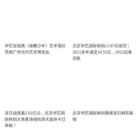
华艺在线携《雄狮少年》艺术项目
北京华艺国际秋拍12.87亿收官 |
亮相广州当代艺术博览会
2021全年成交34.52亿，2022征集
启航
首日战绩逾2.02亿元，北京华艺国
北京华艺国际秋拍预展首日精彩集
际秋拍大美夜场领衔四大版块今日
锦
举槌！