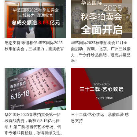
感恩支持 敬谢相伴 华艺国际2025
华艺国际2025秋季拍卖会12月全
秋季拍卖会，三城接力，圆满收官
面启动，深圳、北京、广州三城接
力，千余件珍品集结，邀您共襄盛
举！
华艺国际2025春季拍卖会第一阶
三十二载·艺心致远｜承蒙厚爱 感
段首战告捷，斩获近3.16亿元佳
恩支持
绩！ 第二阶段当代艺术专场、钱
币专场即将起航，敬请持续关注。