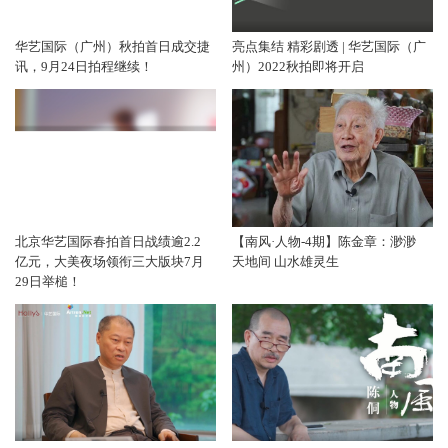
华艺国际（广州）秋拍首日成交捷
亮点集结 精彩剧透 | 华艺国际（广
讯，9月24日拍程继续！
州）2022秋拍即将开启
北京华艺国际春拍首日战绩逾2.2
【南风·人物-4期】陈金章：渺渺
亿元，大美夜场领衔三大版块7月
天地间 山水雄灵生
29日举槌！