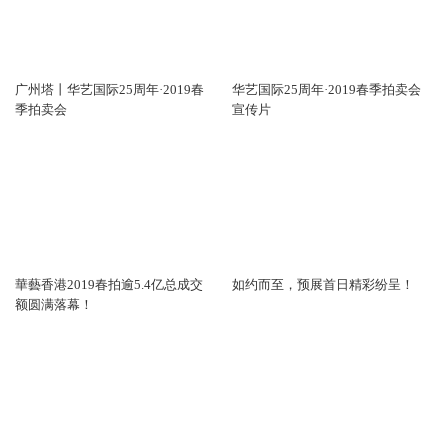
广州塔丨华艺国际25周年·2019春
华艺国际25周年·2019春季拍卖会
季拍卖会
宣传片
華藝香港2019春拍逾5.4亿总成交
如约而至，预展首日精彩纷呈！
额圆满落幕！