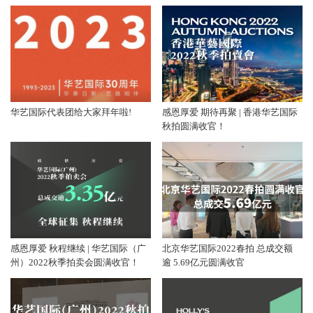
华艺国际代表团给大家拜年啦!
感恩厚爱 期待再聚 | 香港华艺国际
秋拍圆满收官！
感恩厚爱 秋程继续 | 华艺国际（广
北京华艺国际2022春拍 总成交额
州）2022秋季拍卖会圆满收官！
逾 5.69亿元圆满收官