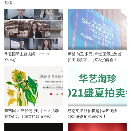
举槌！
华艺国际主题视频 “Forever
摩登 前卫 多元 | 华艺国际上海首
Young”
拍圆满收官，北京秋拍再会！
华艺国际·当代进行时｜五大活动
感恩支持 秋拍将起 | 华艺淘珍
乘势而起 上海首拍领衔呈献
2021盛夏拍圆满收官！