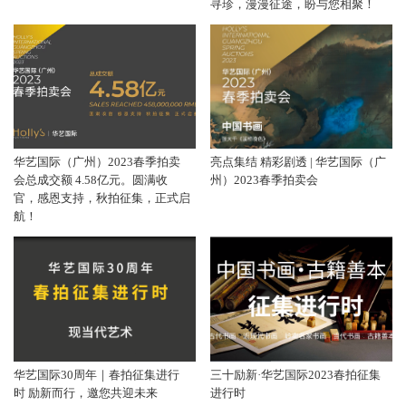
寻珍，漫漫征途，盼与您相聚！
华艺国际（广州）2023春季拍卖
亮点集结 精彩剧透 | 华艺国际（广
会总成交额 4.58亿元。圆满收
州）2023春季拍卖会
官，感恩支持，秋拍征集，正式启
航！
华艺国际30周年｜春拍征集进行
三十励新·华艺国际2023春拍征集
时 励新而行，邀您共迎未来
进行时