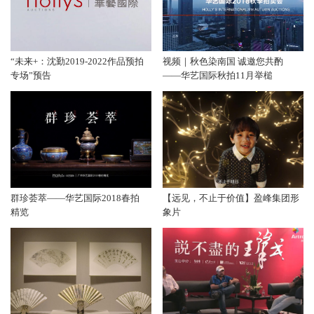
“未来+：沈勤2019-2022作品预拍
视频｜秋色染南国 诚邀您共酌
专场”预告
——华艺国际秋拍11月举槌
群珍荟萃——华艺国际2018春拍
【远见，不止于价值】盈峰集团形
精览
象片