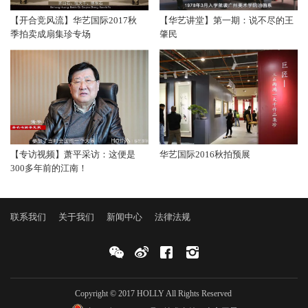
【开合竞风流】华艺国际2017秋
【华艺讲堂】第一期：说不尽的王
季拍卖成扇集珍专场
肇民
【专访视频】萧平采访：这便是
华艺国际2016秋拍预展
300多年前的江南！
联系我们
关于我们
新闻中心
法律法规
Copyright © 2017 HOLLY All Rights Reserved