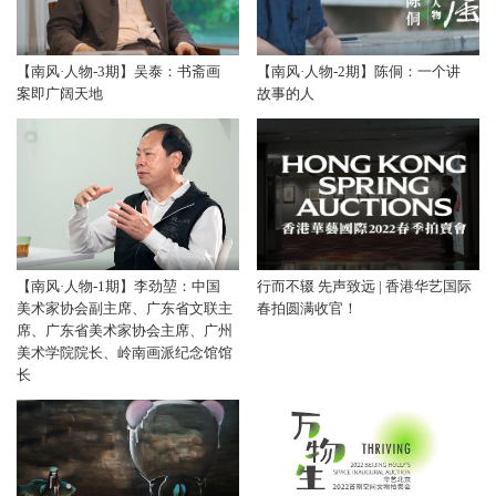
【南风·人物-3期】吴泰：书斋画
【南风·人物-2期】陈侗：一个讲
案即广阔天地
故事的人
【南风·人物-1期】李劲堃：中国
行而不辍 先声致远 | 香港华艺国际
美术家协会副主席、广东省文联主
春拍圆满收官！
席、广东省美术家协会主席、广州
美术学院院长、岭南画派纪念馆馆
长