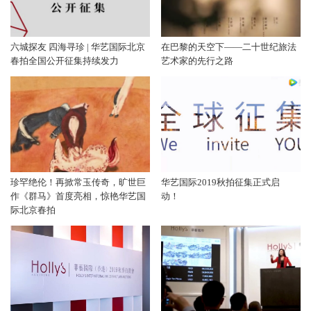
六城探友 四海寻珍 | 华艺国际北京
在巴黎的天空下——二十世纪旅法
春拍全国公开征集持续发力
艺术家的先行之路
珍罕绝伦！再掀常玉传奇，旷世巨
华艺国际2019秋拍征集正式启
作《群马》首度亮相，惊艳华艺国
动！
际北京春拍