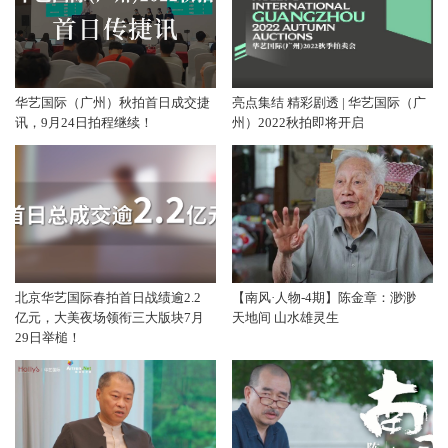
华艺国际（广州）秋拍首日成交捷
亮点集结 精彩剧透 | 华艺国际（广
讯，9月24日拍程继续！
州）2022秋拍即将开启
北京华艺国际春拍首日战绩逾2.2
【南风·人物-4期】陈金章：渺渺
亿元，大美夜场领衔三大版块7月
天地间 山水雄灵生
29日举槌！