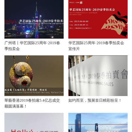
广州塔丨华艺国际25周年·2019春
华艺国际25周年·2019春季拍卖会
季拍卖会
宣传片
華藝香港2019春拍逾5.4亿总成交
如约而至，预展首日精彩纷呈！
额圆满落幕！