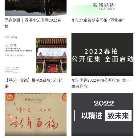
亮点剧透｜香港华艺国际2022春
华艺北京首期空间拍 “万物生”
拍
【寻艺 · 顺德】展览&征集“艺”起
华艺国际2022春拍公开征集· 第一
来
阶段启航