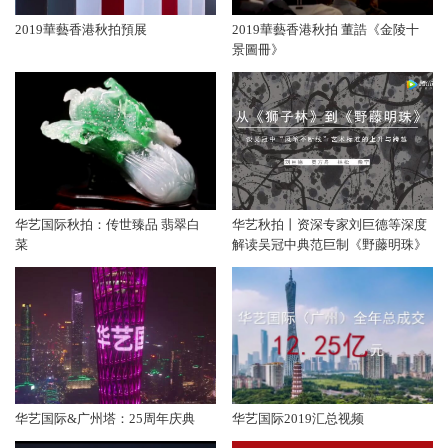
2019華藝香港秋拍預展
2019華藝香港秋拍 董誥《金陵十
景圖冊》
华艺国际秋拍：传世臻品 翡翠白
华艺秋拍丨资深专家刘巨德等深度
菜
解读吴冠中典范巨制《野藤明珠》
华艺国际&广州塔：25周年庆典
华艺国际2019汇总视频