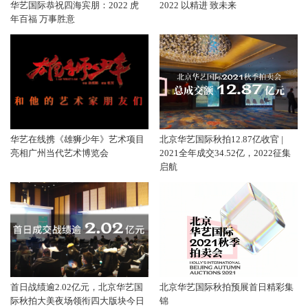
华艺国际恭祝四海宾朋：2022 虎
2022 以精进 致未来
年百福 万事胜意
华艺在线携《雄狮少年》艺术项目
北京华艺国际秋拍12.87亿收官 |
亮相广州当代艺术博览会
2021全年成交34.52亿，2022征集
启航
首日战绩逾2.02亿元，北京华艺国
北京华艺国际秋拍预展首日精彩集
际秋拍大美夜场领衔四大版块今日
锦