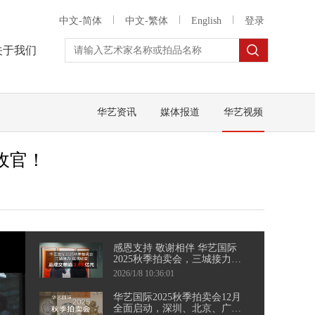
中文-简体
中文-繁体
English
登录
关于我们
华艺资讯
媒体报道
华艺视频
满收官！
感恩支持 敬谢相伴 华艺国际
2025秋季拍卖会，三城接力，
圆满收官
2026/1/8 10:36:01
华艺国际2025秋季拍卖会12月
全面启动，深圳、北京、广州