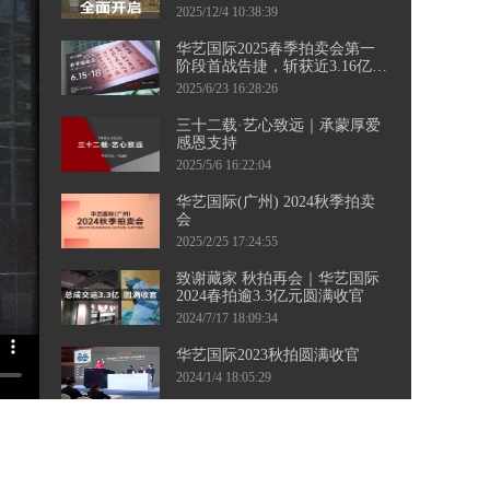
三城接力，千余件珍品集结，
2025/12/4 10:38:39
邀您共襄盛举！
华艺国际2025春季拍卖会第一
阶段首战告捷，斩获近3.16亿元
佳绩！ 第二阶段当代艺术专
2025/6/23 16:28:26
场、钱币专场即将起航，敬请
持续关注。
三十二载·艺心致远｜承蒙厚爱
感恩支持
2025/5/6 16:22:04
华艺国际(广州) 2024秋季拍卖
会
2025/2/25 17:24:55
致谢藏家 秋拍再会｜华艺国际
2024春拍逾3.3亿元圆满收官
2024/7/17 18:09:34
华艺国际2023秋拍圆满收官
2024/1/4 18:05:29
华艺国际（广州）2023秋季拍
卖会向广大藏友发出征集邀
约。四海寻珍，漫漫征途，盼
2023/8/16 16:23:59
与您相聚！