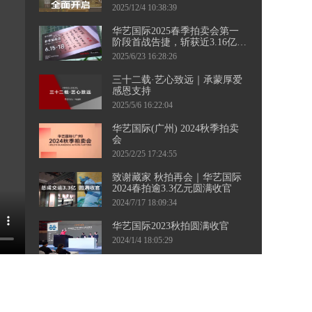
三城接力，千余件珍品集结，
2025/12/4 10:38:39
邀您共襄盛举！
华艺国际2025春季拍卖会第一
阶段首战告捷，斩获近3.16亿元
佳绩！ 第二阶段当代艺术专
2025/6/23 16:28:26
场、钱币专场即将起航，敬请
持续关注。
三十二载·艺心致远｜承蒙厚爱
感恩支持
2025/5/6 16:22:04
华艺国际(广州) 2024秋季拍卖
会
2025/2/25 17:24:55
致谢藏家 秋拍再会｜华艺国际
2024春拍逾3.3亿元圆满收官
2024/7/17 18:09:34
华艺国际2023秋拍圆满收官
2024/1/4 18:05:29
华艺国际（广州）2023秋季拍
卖会向广大藏友发出征集邀
约。四海寻珍，漫漫征途，盼
2023/8/16 16:23:59
与您相聚！