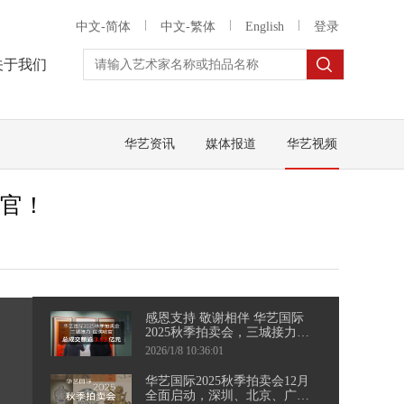
中文-简体
中文-繁体
English
登录
关于我们
华艺资讯
媒体报道
华艺视频
收官！
感恩支持 敬谢相伴 华艺国际
2025秋季拍卖会，三城接力，
圆满收官
2026/1/8 10:36:01
华艺国际2025秋季拍卖会12月
全面启动，深圳、北京、广州