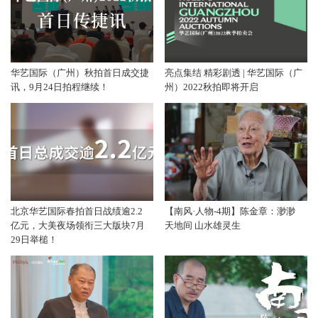
华艺国际（广州）秋拍首日成交捷
亮点集结 精彩剧透 | 华艺国际（广
讯，9月24日拍程继续！
州）2022秋拍即将开启
北京华艺国际春拍首日战绩逾2.2
【南风·人物-4期】陈金章：渺渺
亿元，大美夜场领衔三大版块7月
天地间 山水雄灵生
29日举槌！