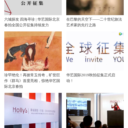
六城探友 四海寻珍 | 华艺国际北京
在巴黎的天空下——二十世纪旅法
春拍全国公开征集持续发力
艺术家的先行之路
珍罕绝伦！再掀常玉传奇，旷世巨
华艺国际2019秋拍征集正式启
作《群马》首度亮相，惊艳华艺国
动！
际北京春拍