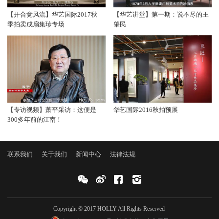
【开合竞风流】华艺国际2017秋
【华艺讲堂】第一期：说不尽的王
季拍卖成扇集珍专场
肇民
【专访视频】萧平采访：这便是
华艺国际2016秋拍预展
300多年前的江南！
联系我们
关于我们
新闻中心
法律法规
Copyright © 2017 HOLLY All Rights Reserved