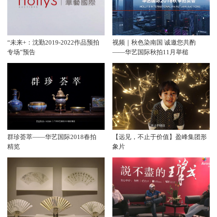
“未来+：沈勤2019-2022作品预拍
视频｜秋色染南国 诚邀您共酌
专场”预告
——华艺国际秋拍11月举槌
群珍荟萃——华艺国际2018春拍
【远见，不止于价值】盈峰集团形
精览
象片