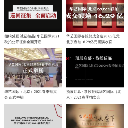
相约盛夏 诚征拍品| 华艺国际2021
华艺国际春拍总成交逾20.65亿元
秋拍公开征集全面开启
北京春拍16.29亿元圆满收官！
华艺国际（北京）2021春季拍卖
预展启幕 · 恭候莅临华艺国际（北
会 正式举槌
京）2021春季拍卖会