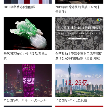
2019華藝香港秋拍預展
2019華藝香港秋拍 董誥《金陵十
景圖冊》
华艺国际秋拍：传世臻品 翡翠白
华艺秋拍丨资深专家刘巨德等深度
菜
解读吴冠中典范巨制《野藤明珠》
华艺国际&广州塔：25周年庆典
华艺国际2019汇总视频