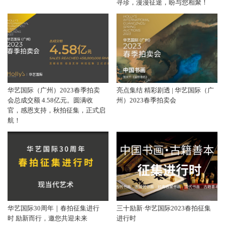
寻珍，漫漫征途，盼与您相聚！
华艺国际（广州）2023春季拍卖
亮点集结 精彩剧透 | 华艺国际（广
会总成交额 4.58亿元。圆满收
州）2023春季拍卖会
官，感恩支持，秋拍征集，正式启
航！
华艺国际30周年｜春拍征集进行
三十励新·华艺国际2023春拍征集
时 励新而行，邀您共迎未来
进行时