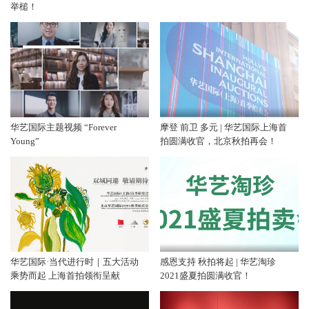
举槌！
华艺国际主题视频 “Forever
摩登 前卫 多元 | 华艺国际上海首
Young”
拍圆满收官，北京秋拍再会！
华艺国际·当代进行时｜五大活动
感恩支持 秋拍将起 | 华艺淘珍
乘势而起 上海首拍领衔呈献
2021盛夏拍圆满收官！