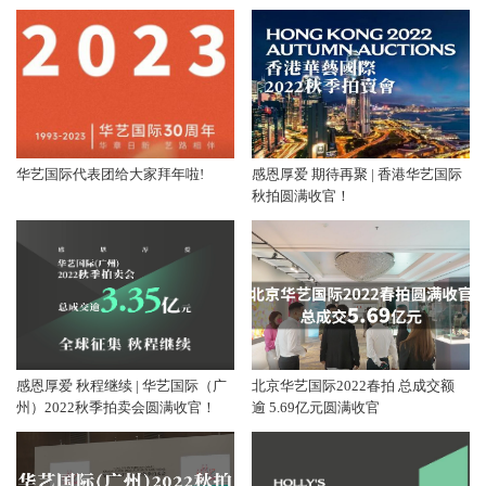
华艺国际代表团给大家拜年啦!
感恩厚爱 期待再聚 | 香港华艺国际
秋拍圆满收官！
感恩厚爱 秋程继续 | 华艺国际（广
北京华艺国际2022春拍 总成交额
州）2022秋季拍卖会圆满收官！
逾 5.69亿元圆满收官