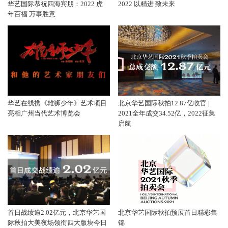
华艺国际恭祝四海宾朋：2022 虎
2022 以精进 致未来
年百福 万事胜意
华艺在线携《雄狮少年》艺术项目
北京华艺国际秋拍12.87亿收官 |
亮相广州当代艺术博览会
2021全年成交34.52亿，2022征集
启航
首日战绩逾2.02亿元，北京华艺国
北京华艺国际秋拍预展首日精彩集
际秋拍大美夜场领衔四大版块今日
锦