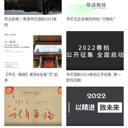
亮点剧透｜香港华艺国际2022春
华艺北京首期空间拍 “万物生”
拍
【寻艺 · 顺德】展览&征集“艺”起
华艺国际2022春拍公开征集· 第一
来
阶段启航