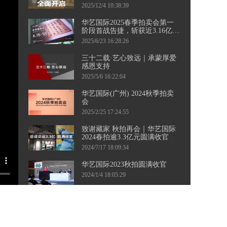
三城接力，千余件珍品集结，
2025/12/4 10:38:39
邀您共襄盛举！
华艺国际2025春季拍卖会第一
阶段首战告捷，斩获近3.16亿元
佳绩！ 第二阶段当代艺术专
2025/6/23 16:28:26
场、钱币专场即将起航，敬请
持续关注。
三十二载·艺心致远｜承蒙厚爱
感恩支持
2025/5/6 16:22:04
华艺国际(广州) 2024秋季拍卖
会
2025/2/25 17:24:55
致谢藏家 秋拍再会｜华艺国际
2024春拍逾3.3亿元圆满收官
2024/7/17 18:09:34
华艺国际2023秋拍圆满收官
2024/1/4 18:05:29
华艺国际（广州）2023秋季拍
卖会向广大藏友发出征集邀
约。四海寻珍，漫漫征途，盼
2023/8/16 16:23:59
与您相聚！