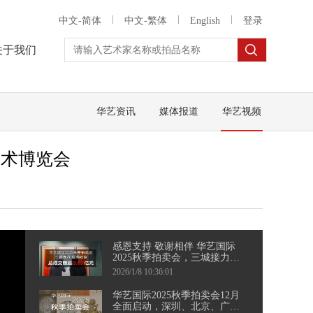
中文-简体
中文-繁体
English
登录
关于我们
华艺资讯
媒体报道
华艺视频
艺术博览会
感恩支持 敬谢相伴 华艺国际
2025秋季拍卖会，三城接力，
圆满收官
2026/1/8 10:36:01
华艺国际2025秋季拍卖会12月
全面启动，深圳、北京、广州