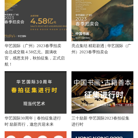
华艺国际（广州）2023春季拍卖
亮点集结 精彩剧透 | 华艺国际（广
会总成交额 4.58亿元。圆满收
州）2023春季拍卖会
官，感恩支持，秋拍征集，正式启
航！
华艺国际30周年｜春拍征集进行
三十励新·华艺国际2023春拍征集
时 励新而行，邀您共迎未来
进行时