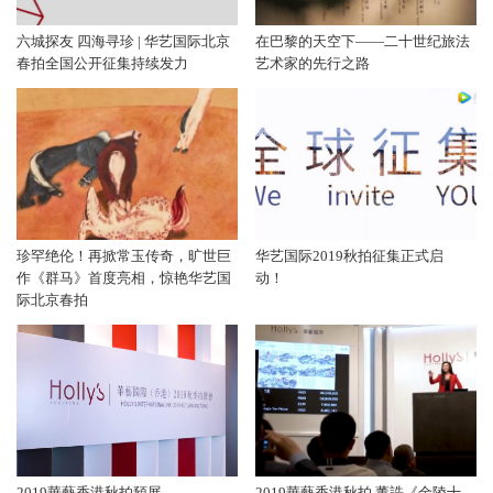
六城探友 四海寻珍 | 华艺国际北京
在巴黎的天空下——二十世纪旅法
春拍全国公开征集持续发力
艺术家的先行之路
珍罕绝伦！再掀常玉传奇，旷世巨
华艺国际2019秋拍征集正式启
作《群马》首度亮相，惊艳华艺国
动！
际北京春拍
2019華藝香港秋拍預展
2019華藝香港秋拍 董誥《金陵十