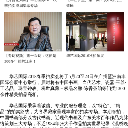
季拍卖成扇集珍专场
肇民
【专访视频】萧平采访：这便是
华艺国际2016秋拍预展
300多年前的江南！
华艺国际2018春季拍卖会将于5月20至23日在广州琶洲南丰
国际会展中心举行，届时将有中国书画、当代艺术、瓷器·玉器·
工艺品、珠宝钟表、稀世真藏－极品名酿·陈香茶韵等门类1300
余件精美拍品亮相。
华艺国际秉承着诚信、专业的服务理念，以“特色”、“精
品”的拍卖路线，为各界藏家呈现丰富的拍卖专场。本期春拍，
中国书画部分以古代书画、近现代书画及广东美术百年作品为脉
络策划三大专场，不乏1984年张大千作品拍卖世界纪录《溪桥晚