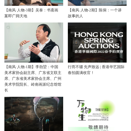
【南风·人物-3期】吴泰：书斋画
【南风·人物-2期】陈侗：一个讲
案即广阔天地
故事的人
【南风·人物-1期】李劲堃：中国
行而不辍 先声致远 | 香港华艺国际
美术家协会副主席、广东省文联主
春拍圆满收官！
席、广东省美术家协会主席、广州
美术学院院长、岭南画派纪念馆馆
长