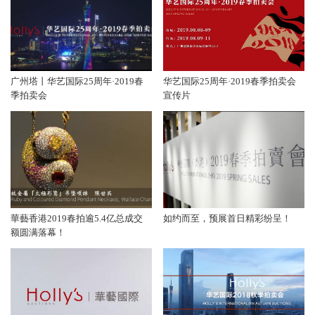
广州塔丨华艺国际25周年·2019春
华艺国际25周年·2019春季拍卖会
季拍卖会
宣传片
華藝香港2019春拍逾5.4亿总成交
如约而至，预展首日精彩纷呈！
额圆满落幕！