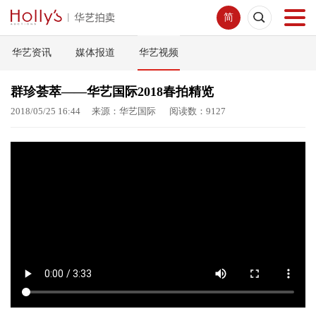
简
华艺资讯
媒体报道
华艺视频
首页
群珍荟萃——华艺国际2018春拍精览
拍卖预展
2018/05/25 16:44 来源：华艺国际 阅读数：9127
线下拍卖
网络拍卖
服务指南
新闻中心
关于我们