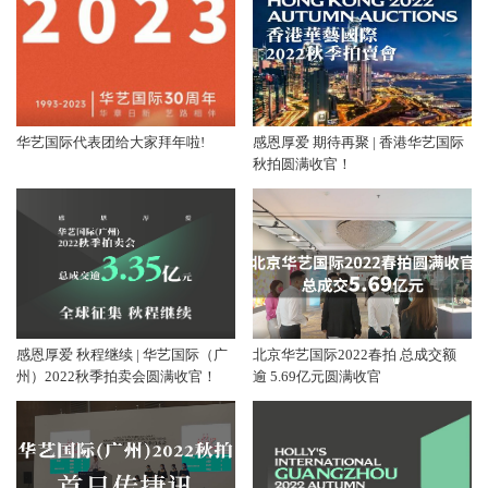
华艺国际代表团给大家拜年啦!
感恩厚爱 期待再聚 | 香港华艺国际
秋拍圆满收官！
感恩厚爱 秋程继续 | 华艺国际（广
北京华艺国际2022春拍 总成交额
州）2022秋季拍卖会圆满收官！
逾 5.69亿元圆满收官