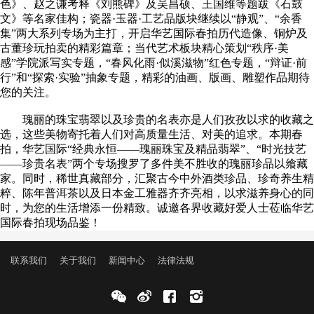
色》、赵之谦考释《刘熊碑》及吴昌硕、王国维等题跋《石鼓
文》等名家佳构；瓷器·玉器·工艺品版块继续以“静观”、“余香
集”两大系列专场为主打，开启华艺国际春拍历代造像、铜炉及
古董珍玩拍卖的精彩篇章；当代艺术板块精心策划“秩序·美
感”学院派写实专题，“春风化雨·似溪滋物”红色专题，“辩证·前
行”和“探索·实验”抽象专题，精彩的油画、版画、雕塑作品期待
您的关注。
瑰丽的珠宝翡翠以及珍贵的名表亦是人们孜孜以求的收藏之
选，这些美物寄托着人们对高质量生活、对美的追求。本期春
拍，华艺国际“经典永恒——瑰丽珠宝及精品翡翠”、“时光技艺
——珍贵名表”两个专场搜罗了多件美不胜收的瑰丽珍品以飨藏
家。同时，稀世真藏部分，汇聚古今中外酒类珍品、珍奇养生精
粹、陈年普洱茶以及日本金工雅器齐齐亮相，以求滋养身心的同
时，为您的生活增添一份精致。诚邀各界收藏好爱人士莅临华艺
国际春拍现场品鉴！
联系我们
关于我们
新闻中心
法律法规