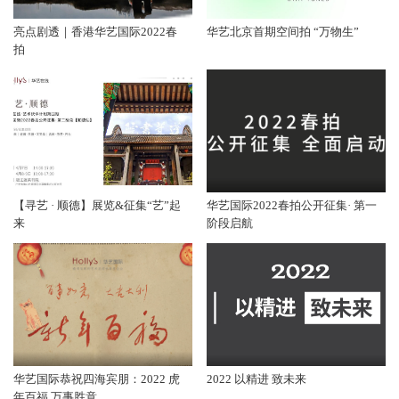
亮点剧透｜香港华艺国际2022春
华艺北京首期空间拍 “万物生”
拍
【寻艺 · 顺德】展览&征集“艺”起
华艺国际2022春拍公开征集· 第一
来
阶段启航
华艺国际恭祝四海宾朋：2022 虎
2022 以精进 致未来
年百福 万事胜意