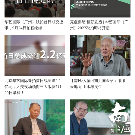
华艺国际（广州）秋拍首日成交捷
亮点集结 精彩剧透 | 华艺国际（广
讯，9月24日拍程继续！
州）2022秋拍即将开启
北京华艺国际春拍首日战绩逾2.2
【南风·人物-4期】陈金章：渺渺
亿元，大美夜场领衔三大版块7月
天地间 山水雄灵生
29日举槌！