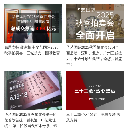
感恩支持 敬谢相伴 华艺国际2025
华艺国际2025秋季拍卖会12月全
秋季拍卖会，三城接力，圆满收官
面启动，深圳、北京、广州三城接
力，千余件珍品集结，邀您共襄盛
举！
华艺国际2025春季拍卖会第一阶
三十二载·艺心致远｜承蒙厚爱 感
段首战告捷，斩获近3.16亿元佳
恩支持
绩！ 第二阶段当代艺术专场、钱