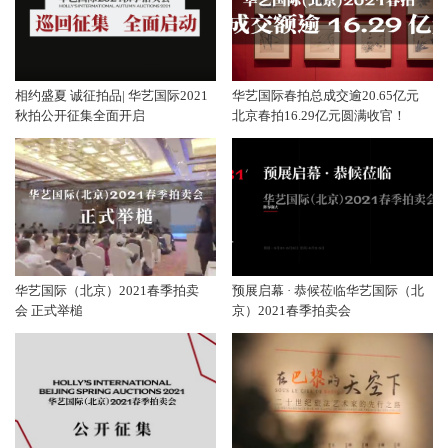
相约盛夏 诚征拍品| 华艺国际2021
华艺国际春拍总成交逾20.65亿元
秋拍公开征集全面开启
北京春拍16.29亿元圆满收官！
华艺国际（北京）2021春季拍卖
预展启幕 · 恭候莅临华艺国际（北
会 正式举槌
京）2021春季拍卖会