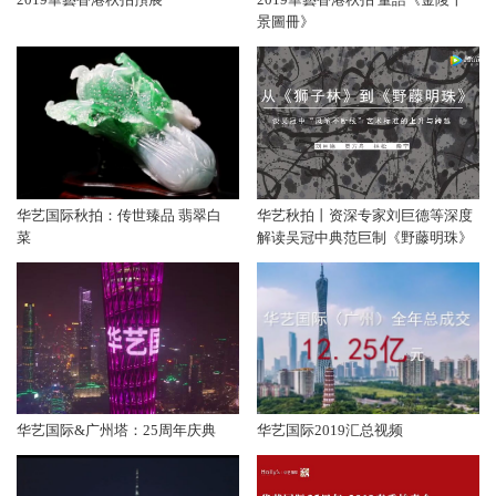
景圖冊》
华艺国际秋拍：传世臻品 翡翠白
华艺秋拍丨资深专家刘巨德等深度
菜
解读吴冠中典范巨制《野藤明珠》
华艺国际&广州塔：25周年庆典
华艺国际2019汇总视频