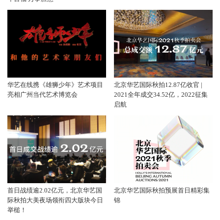
华艺在线携《雄狮少年》艺术项目
北京华艺国际秋拍12.87亿收官 |
亮相广州当代艺术博览会
2021全年成交34.52亿，2022征集
启航
首日战绩逾2.02亿元，北京华艺国
北京华艺国际秋拍预展首日精彩集
际秋拍大美夜场领衔四大版块今日
锦
举槌！