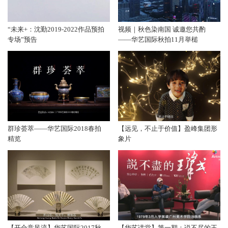
“未来+：沈勤2019-2022作品预拍
视频｜秋色染南国 诚邀您共酌
专场”预告
——华艺国际秋拍11月举槌
群珍荟萃——华艺国际2018春拍
【远见，不止于价值】盈峰集团形
精览
象片
【开合竞风流】华艺国际2017秋
【华艺讲堂】第一期：说不尽的王