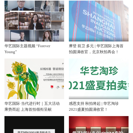
华艺国际主题视频 “Forever
摩登 前卫 多元 | 华艺国际上海首
Young”
拍圆满收官，北京秋拍再会！
华艺国际·当代进行时｜五大活动
感恩支持 秋拍将起 | 华艺淘珍
乘势而起 上海首拍领衔呈献
2021盛夏拍圆满收官！