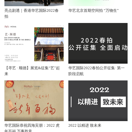
亮点剧透｜香港华艺国际2022春
华艺北京首期空间拍 “万物生”
拍
【寻艺 · 顺德】展览&征集“艺”起
华艺国际2022春拍公开征集· 第一
来
阶段启航
华艺国际恭祝四海宾朋：2022 虎
2022 以精进 致未来
年百福 万事胜意