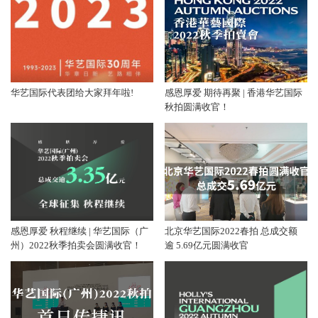
华艺国际代表团给大家拜年啦!
感恩厚爱 期待再聚 | 香港华艺国际
秋拍圆满收官！
感恩厚爱 秋程继续 | 华艺国际（广
北京华艺国际2022春拍 总成交额
州）2022秋季拍卖会圆满收官！
逾 5.69亿元圆满收官