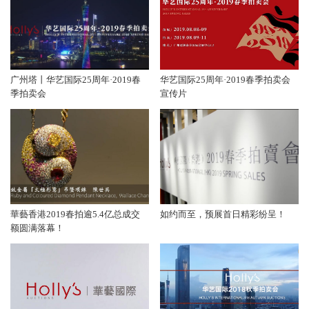
广州塔丨华艺国际25周年·2019春
华艺国际25周年·2019春季拍卖会
季拍卖会
宣传片
華藝香港2019春拍逾5.4亿总成交
如约而至，预展首日精彩纷呈！
额圆满落幕！