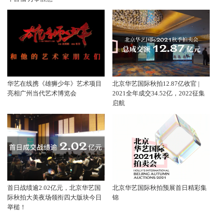
华艺在线携《雄狮少年》艺术项目
北京华艺国际秋拍12.87亿收官 |
亮相广州当代艺术博览会
2021全年成交34.52亿，2022征集
启航
首日战绩逾2.02亿元，北京华艺国
北京华艺国际秋拍预展首日精彩集
际秋拍大美夜场领衔四大版块今日
锦
举槌！