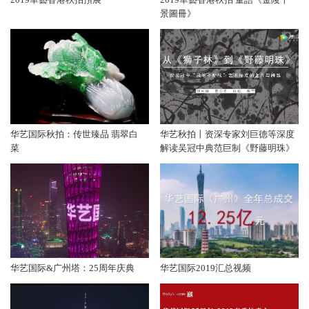
景圖冊》
华艺国际秋拍：传世臻品 翡翠白
华艺秋拍丨资深专家刘巨德等深度
菜
解读吴冠中典范巨制《野藤明珠》
华艺国际&广州塔：25周年庆典
华艺国际2019汇总视频