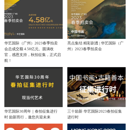
华艺国际（广州）2023春季拍卖
亮点集结 精彩剧透 | 华艺国际（广
会总成交额 4.58亿元。圆满收
州）2023春季拍卖会
官，感恩支持，秋拍征集，正式启
航！
华艺国际30周年｜春拍征集进行
三十励新·华艺国际2023春拍征集
时 励新而行，邀您共迎未来
进行时