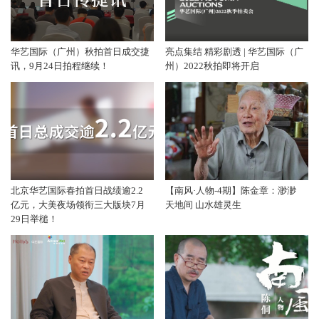
华艺国际（广州）秋拍首日成交捷
亮点集结 精彩剧透 | 华艺国际（广
讯，9月24日拍程继续！
州）2022秋拍即将开启
北京华艺国际春拍首日战绩逾2.2
【南风·人物-4期】陈金章：渺渺
亿元，大美夜场领衔三大版块7月
天地间 山水雄灵生
29日举槌！