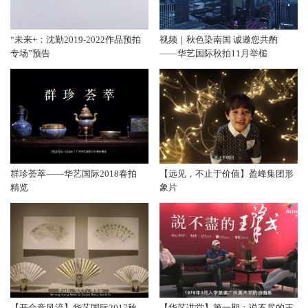
“未来+：沈勤2019-2022作品预拍
视频｜秋色染南国 诚邀您共酌
专场”预告
——华艺国际秋拍11月举槌
群珍荟萃——华艺国际2018春拍
【远见，不止于价值】盈峰集团形
精览
象片
【开合竞风流】华艺国际2017秋
【华艺讲堂】第一期：说不尽的王