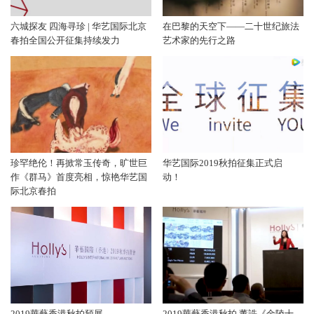
六城探友 四海寻珍 | 华艺国际北京
在巴黎的天空下——二十世纪旅法
春拍全国公开征集持续发力
艺术家的先行之路
珍罕绝伦！再掀常玉传奇，旷世巨
华艺国际2019秋拍征集正式启
作《群马》首度亮相，惊艳华艺国
动！
际北京春拍
2019華藝香港秋拍預展
2019華藝香港秋拍 董誥《金陵十