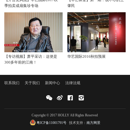
季拍卖成扇集珍专场
肇民
【专访视频】萧平采访：这便是
华艺国际2016秋拍预展
300多年前的江南！
联系我们
关于我们
新闻中心
法律法规
Copyright © 2017 HOLLY All Rights Reserved
粤ICP备11001791号
技术支持：
南方网景