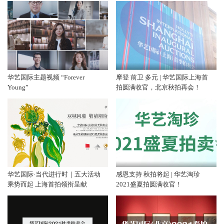
华艺国际主题视频 “Forever
摩登 前卫 多元 | 华艺国际上海首
Young”
拍圆满收官，北京秋拍再会！
华艺国际·当代进行时｜五大活动
感恩支持 秋拍将起 | 华艺淘珍
乘势而起 上海首拍领衔呈献
2021盛夏拍圆满收官！