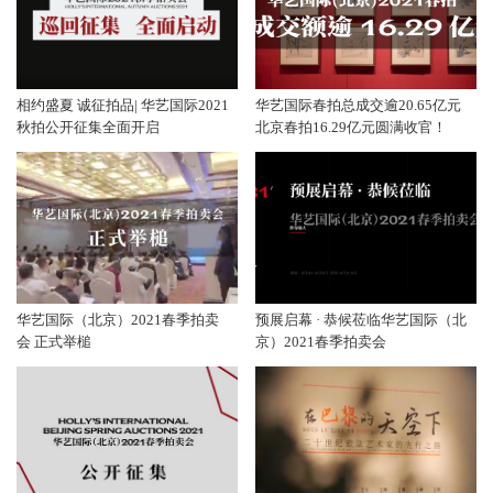
相约盛夏 诚征拍品| 华艺国际2021
华艺国际春拍总成交逾20.65亿元
秋拍公开征集全面开启
北京春拍16.29亿元圆满收官！
华艺国际（北京）2021春季拍卖
预展启幕 · 恭候莅临华艺国际（北
会 正式举槌
京）2021春季拍卖会