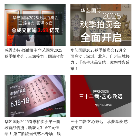
感恩支持 敬谢相伴 华艺国际2025
华艺国际2025秋季拍卖会12月全
秋季拍卖会，三城接力，圆满收官
面启动，深圳、北京、广州三城接
力，千余件珍品集结，邀您共襄盛
举！
华艺国际2025春季拍卖会第一阶
三十二载·艺心致远｜承蒙厚爱 感
段首战告捷，斩获近3.16亿元佳
恩支持
绩！ 第二阶段当代艺术专场、钱