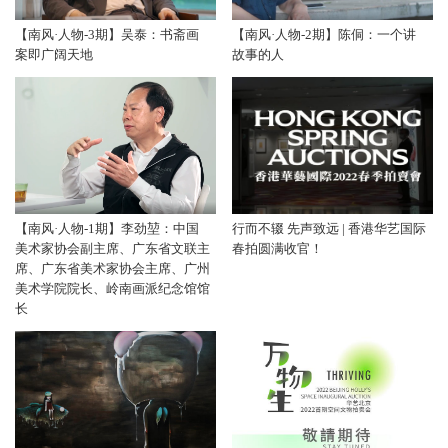
【南风·人物-3期】吴泰：书斋画
【南风·人物-2期】陈侗：一个讲
案即广阔天地
故事的人
【南风·人物-1期】李劲堃：中国
行而不辍 先声致远 | 香港华艺国际
美术家协会副主席、广东省文联主
春拍圆满收官！
席、广东省美术家协会主席、广州
美术学院院长、岭南画派纪念馆馆
长