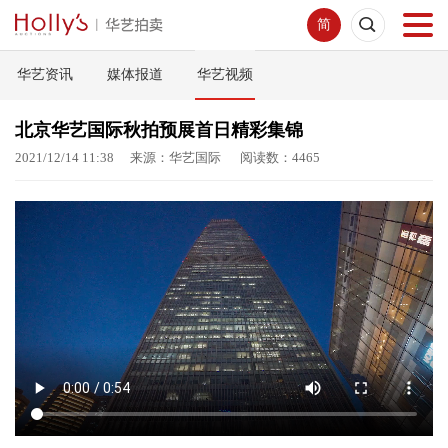
简
华艺资讯
媒体报道
华艺视频
首页
北京华艺国际秋拍预展首日精彩集锦
拍卖预展
2021/12/14 11:38 来源：华艺国际 阅读数：4465
线下拍卖
网络拍卖
服务指南
新闻中心
关于我们