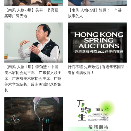
【南风·人物-3期】吴泰：书斋画
【南风·人物-2期】陈侗：一个讲
案即广阔天地
故事的人
【南风·人物-1期】李劲堃：中国
行而不辍 先声致远 | 香港华艺国际
美术家协会副主席、广东省文联主
春拍圆满收官！
席、广东省美术家协会主席、广州
美术学院院长、岭南画派纪念馆馆
长