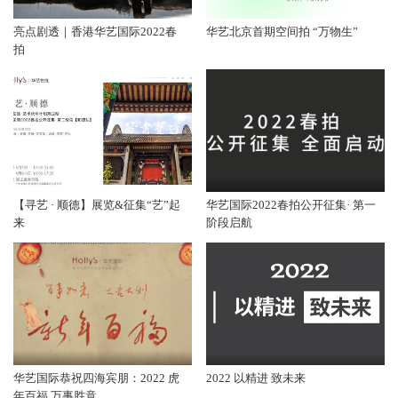
亮点剧透｜香港华艺国际2022春
华艺北京首期空间拍 “万物生”
拍
【寻艺 · 顺德】展览&征集“艺”起
华艺国际2022春拍公开征集· 第一
来
阶段启航
华艺国际恭祝四海宾朋：2022 虎
2022 以精进 致未来
年百福 万事胜意