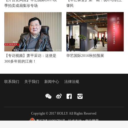
季拍卖成扇集珍专场
肇民
【专访视频】萧平采访：这便是
华艺国际2016秋拍预展
300多年前的江南！
联系我们
关于我们
新闻中心
法律法规
Copyright © 2017 HOLLY All Rights Reserved
粤ICP备11001791号
技术支持：
南方网景