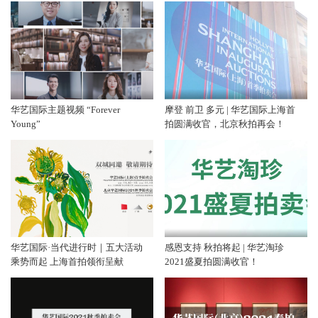
华艺国际主题视频 “Forever
摩登 前卫 多元 | 华艺国际上海首
Young”
拍圆满收官，北京秋拍再会！
华艺国际·当代进行时｜五大活动
感恩支持 秋拍将起 | 华艺淘珍
乘势而起 上海首拍领衔呈献
2021盛夏拍圆满收官！