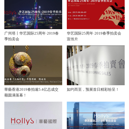
广州塔丨华艺国际25周年·2019春
华艺国际25周年·2019春季拍卖会
季拍卖会
宣传片
華藝香港2019春拍逾5.4亿总成交
如约而至，预展首日精彩纷呈！
额圆满落幕！