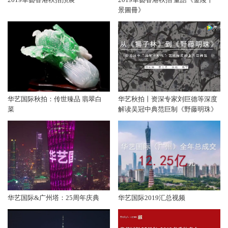
景圖冊》
华艺国际秋拍：传世臻品 翡翠白
华艺秋拍丨资深专家刘巨德等深度
菜
解读吴冠中典范巨制《野藤明珠》
华艺国际&广州塔：25周年庆典
华艺国际2019汇总视频