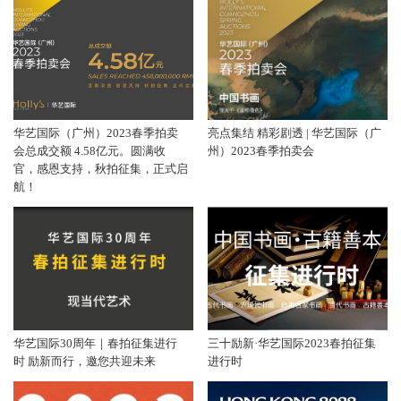
华艺国际（广州）2023春季拍卖
亮点集结 精彩剧透 | 华艺国际（广
会总成交额 4.58亿元。圆满收
州）2023春季拍卖会
官，感恩支持，秋拍征集，正式启
航！
华艺国际30周年｜春拍征集进行
三十励新·华艺国际2023春拍征集
时 励新而行，邀您共迎未来
进行时