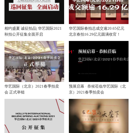
相约盛夏 诚征拍品| 华艺国际2021
华艺国际春拍总成交逾20.65亿元
秋拍公开征集全面开启
北京春拍16.29亿元圆满收官！
华艺国际（北京）2021春季拍卖
预展启幕 · 恭候莅临华艺国际（北
会 正式举槌
京）2021春季拍卖会