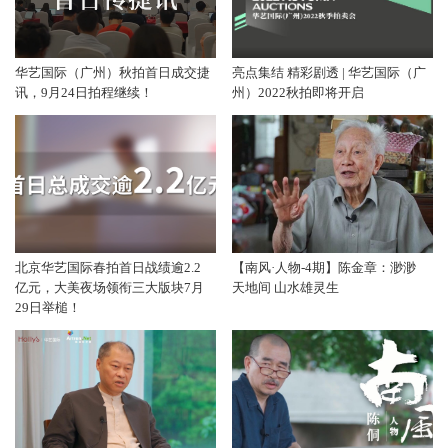
华艺国际（广州）秋拍首日成交捷
亮点集结 精彩剧透 | 华艺国际（广
讯，9月24日拍程继续！
州）2022秋拍即将开启
北京华艺国际春拍首日战绩逾2.2
【南风·人物-4期】陈金章：渺渺
亿元，大美夜场领衔三大版块7月
天地间 山水雄灵生
29日举槌！