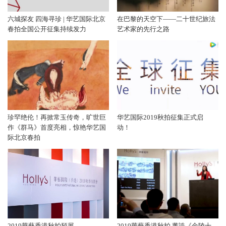
六城探友 四海寻珍 | 华艺国际北京
在巴黎的天空下——二十世纪旅法
春拍全国公开征集持续发力
艺术家的先行之路
珍罕绝伦！再掀常玉传奇，旷世巨
华艺国际2019秋拍征集正式启
作《群马》首度亮相，惊艳华艺国
动！
际北京春拍
2019華藝香港秋拍預展
2019華藝香港秋拍 董誥《金陵十