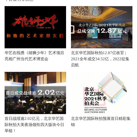
华艺在线携《雄狮少年》艺术项目
北京华艺国际秋拍12.87亿收官 |
亮相广州当代艺术博览会
2021全年成交34.52亿，2022征集
启航
首日战绩逾2.02亿元，北京华艺国
北京华艺国际秋拍预展首日精彩集
际秋拍大美夜场领衔四大版块今日
锦
举槌！