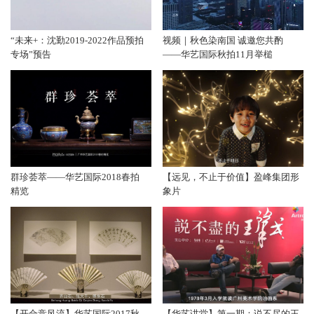
“未来+：沈勤2019-2022作品预拍
视频｜秋色染南国 诚邀您共酌
专场”预告
——华艺国际秋拍11月举槌
群珍荟萃——华艺国际2018春拍
【远见，不止于价值】盈峰集团形
精览
象片
【开合竞风流】华艺国际2017秋
【华艺讲堂】第一期：说不尽的王