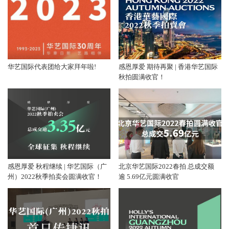
华艺国际代表团给大家拜年啦!
感恩厚爱 期待再聚 | 香港华艺国际
秋拍圆满收官！
感恩厚爱 秋程继续 | 华艺国际（广
北京华艺国际2022春拍 总成交额
州）2022秋季拍卖会圆满收官！
逾 5.69亿元圆满收官