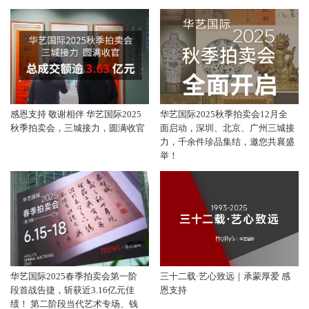
感恩支持 敬谢相伴 华艺国际2025
华艺国际2025秋季拍卖会12月全
秋季拍卖会，三城接力，圆满收官
面启动，深圳、北京、广州三城接
力，千余件珍品集结，邀您共襄盛
举！
华艺国际2025春季拍卖会第一阶
三十二载·艺心致远｜承蒙厚爱 感
段首战告捷，斩获近3.16亿元佳
恩支持
绩！ 第二阶段当代艺术专场、钱