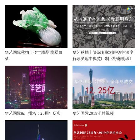
华艺国际秋拍：传世臻品 翡翠白
华艺秋拍丨资深专家刘巨德等深度
菜
解读吴冠中典范巨制《野藤明珠》
华艺国际&广州塔：25周年庆典
华艺国际2019汇总视频