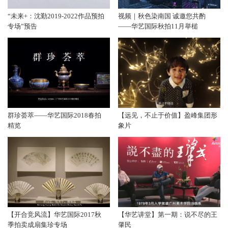
“未来+：沈勤2019-2022作品预拍
视频｜秋色染南国 诚邀您共酌
专场”预告
——华艺国际秋拍11月举槌
群珍荟萃——华艺国际2018春拍
【远见，不止于价值】盈峰集团形
精览
象片
【开合竞风流】华艺国际2017秋
【华艺讲堂】第一期：说不尽的王
季拍卖成扇集珍专场
肇民