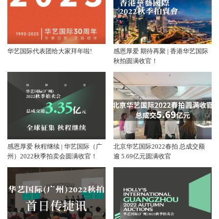
华艺国际代表团给大家拜年啦!
感恩厚爱 期待再聚 | 香港华艺国际
秋拍圆满收官！
感恩厚爱 秋程继续 | 华艺国际（广
北京华艺国际2022春拍 总成交额
州）2022秋季拍卖会圆满收官！
逾 5.69亿元圆满收官