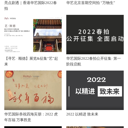
亮点剧透｜香港华艺国际2022春
华艺北京首期空间拍 “万物生”
拍
【寻艺 · 顺德】展览&征集“艺”起
华艺国际2022春拍公开征集· 第一
来
阶段启航
华艺国际恭祝四海宾朋：2022 虎
2022 以精进 致未来
年百福 万事胜意