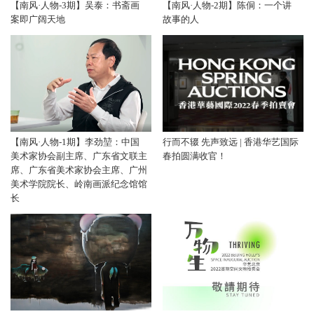
【南风·人物-3期】吴泰：书斋画
【南风·人物-2期】陈侗：一个讲
案即广阔天地
故事的人
【南风·人物-1期】李劲堃：中国
行而不辍 先声致远 | 香港华艺国际
美术家协会副主席、广东省文联主
春拍圆满收官！
席、广东省美术家协会主席、广州
美术学院院长、岭南画派纪念馆馆
长