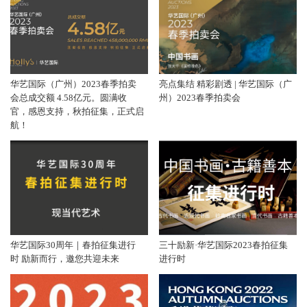
华艺国际（广州）2023春季拍卖
亮点集结 精彩剧透 | 华艺国际（广
会总成交额 4.58亿元。圆满收
州）2023春季拍卖会
官，感恩支持，秋拍征集，正式启
航！
华艺国际30周年｜春拍征集进行
三十励新·华艺国际2023春拍征集
时 励新而行，邀您共迎未来
进行时