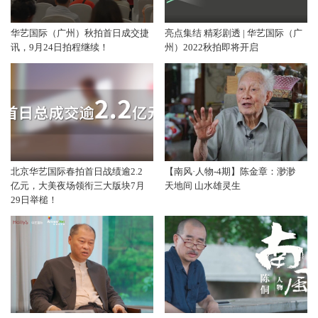
华艺国际（广州）秋拍首日成交捷
亮点集结 精彩剧透 | 华艺国际（广
讯，9月24日拍程继续！
州）2022秋拍即将开启
北京华艺国际春拍首日战绩逾2.2
【南风·人物-4期】陈金章：渺渺
亿元，大美夜场领衔三大版块7月
天地间 山水雄灵生
29日举槌！