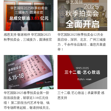
感恩支持 敬谢相伴 华艺国际2025
华艺国际2025秋季拍卖会12月全
秋季拍卖会，三城接力，圆满收官
面启动，深圳、北京、广州三城接
力，千余件珍品集结，邀您共襄盛
举！
华艺国际2025春季拍卖会第一阶
三十二载·艺心致远｜承蒙厚爱 感
段首战告捷，斩获近3.16亿元佳
恩支持
绩！ 第二阶段当代艺术专场、钱
币专场即将起航，敬请持续关注。