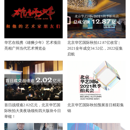
华艺在线携《雄狮少年》艺术项目
北京华艺国际秋拍12.87亿收官 |
亮相广州当代艺术博览会
2021全年成交34.52亿，2022征集
启航
首日战绩逾2.02亿元，北京华艺国
北京华艺国际秋拍预展首日精彩集
际秋拍大美夜场领衔四大版块今日
锦
举槌！