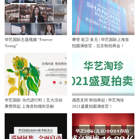
华艺国际主题视频 “Forever
摩登 前卫 多元 | 华艺国际上海首
Young”
拍圆满收官，北京秋拍再会！
华艺国际·当代进行时｜五大活动
感恩支持 秋拍将起 | 华艺淘珍
乘势而起 上海首拍领衔呈献
2021盛夏拍圆满收官！