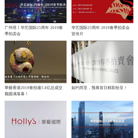
广州塔丨华艺国际25周年·2019春
华艺国际25周年·2019春季拍卖会
季拍卖会
宣传片
華藝香港2019春拍逾5.4亿总成交
如约而至，预展首日精彩纷呈！
额圆满落幕！