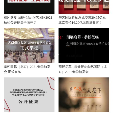
相约盛夏 诚征拍品| 华艺国际2021
华艺国际春拍总成交逾20.65亿元
秋拍公开征集全面开启
北京春拍16.29亿元圆满收官！
华艺国际（北京）2021春季拍卖
预展启幕 · 恭候莅临华艺国际（北
会 正式举槌
京）2021春季拍卖会