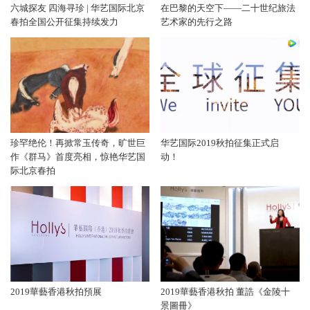
六城探友 四海寻珍 | 华艺国际北京
在巴黎的天空下——二十世纪旅法
春拍全国公开征集持续发力
艺术家的先行之路
珍罕绝伦！再掀常玉传奇，旷世巨
华艺国际2019秋拍征集正式启
作《群马》首度亮相，惊艳华艺国
动！
际北京春拍
2019華藝香港秋拍預展
2019華藝香港秋拍 董誥《金陵十
景圖冊》