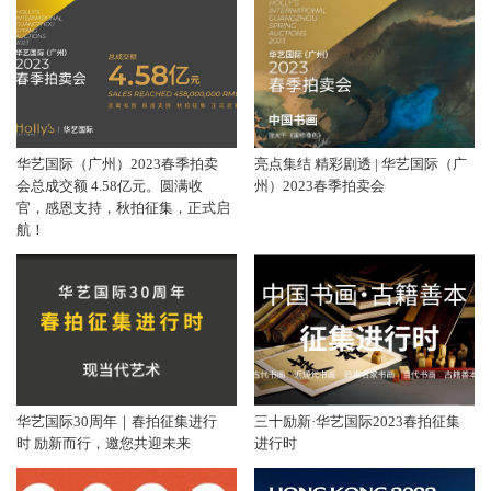
华艺国际（广州）2023春季拍卖
亮点集结 精彩剧透 | 华艺国际（广
会总成交额 4.58亿元。圆满收
州）2023春季拍卖会
官，感恩支持，秋拍征集，正式启
航！
华艺国际30周年｜春拍征集进行
三十励新·华艺国际2023春拍征集
时 励新而行，邀您共迎未来
进行时