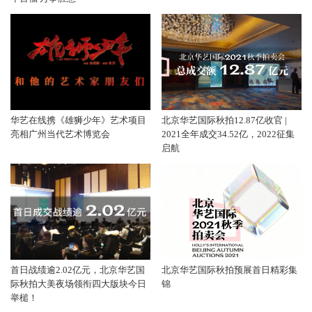
华艺在线携《雄狮少年》艺术项目
北京华艺国际秋拍12.87亿收官 |
亮相广州当代艺术博览会
2021全年成交34.52亿，2022征集
启航
首日战绩逾2.02亿元，北京华艺国
北京华艺国际秋拍预展首日精彩集
际秋拍大美夜场领衔四大版块今日
锦
举槌！