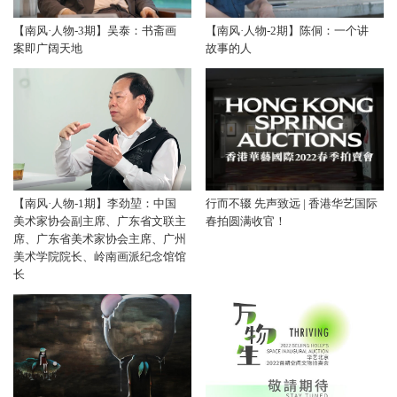
【南风·人物-3期】吴泰：书斋画
【南风·人物-2期】陈侗：一个讲
案即广阔天地
故事的人
【南风·人物-1期】李劲堃：中国
行而不辍 先声致远 | 香港华艺国际
美术家协会副主席、广东省文联主
春拍圆满收官！
席、广东省美术家协会主席、广州
美术学院院长、岭南画派纪念馆馆
长