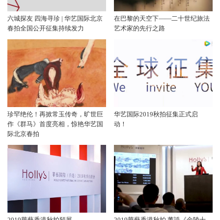
六城探友 四海寻珍 | 华艺国际北京
在巴黎的天空下——二十世纪旅法
春拍全国公开征集持续发力
艺术家的先行之路
珍罕绝伦！再掀常玉传奇，旷世巨
华艺国际2019秋拍征集正式启
作《群马》首度亮相，惊艳华艺国
动！
际北京春拍
2019華藝香港秋拍預展
2019華藝香港秋拍 董誥《金陵十