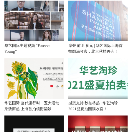
华艺国际主题视频 “Forever
摩登 前卫 多元 | 华艺国际上海首
Young”
拍圆满收官，北京秋拍再会！
华艺国际·当代进行时｜五大活动
感恩支持 秋拍将起 | 华艺淘珍
乘势而起 上海首拍领衔呈献
2021盛夏拍圆满收官！