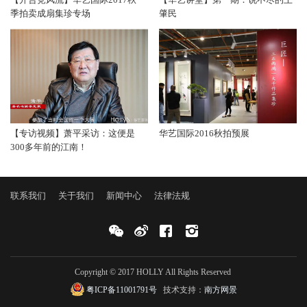
季拍卖成扇集珍专场
肇民
【专访视频】萧平采访：这便是
华艺国际2016秋拍预展
300多年前的江南！
联系我们
关于我们
新闻中心
法律法规
Copyright © 2017 HOLLY All Rights Reserved
粤ICP备11001791号
技术支持：
南方网景