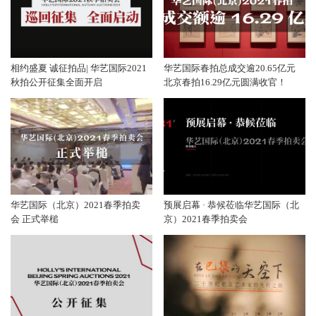
相约盛夏 诚征拍品| 华艺国际2021
华艺国际春拍总成交逾20.65亿元
秋拍公开征集全面开启
北京春拍16.29亿元圆满收官！
华艺国际（北京）2021春季拍卖
预展启幕 · 恭候莅临华艺国际（北
会 正式举槌
京）2021春季拍卖会