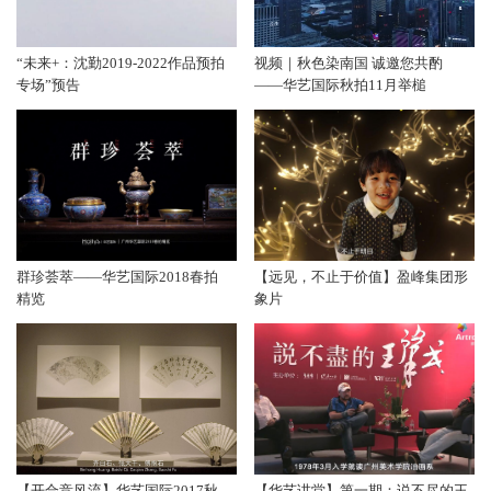
“未来+：沈勤2019-2022作品预拍
视频｜秋色染南国 诚邀您共酌
专场”预告
——华艺国际秋拍11月举槌
群珍荟萃——华艺国际2018春拍
【远见，不止于价值】盈峰集团形
精览
象片
【开合竞风流】华艺国际2017秋
【华艺讲堂】第一期：说不尽的王