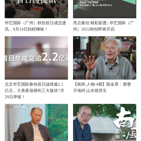
华艺国际（广州）秋拍首日成交捷
亮点集结 精彩剧透 | 华艺国际（广
讯，9月24日拍程继续！
州）2022秋拍即将开启
北京华艺国际春拍首日战绩逾2.2
【南风·人物-4期】陈金章：渺渺
亿元，大美夜场领衔三大版块7月
天地间 山水雄灵生
29日举槌！