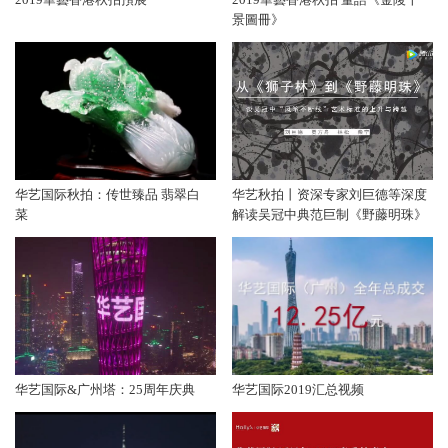
景圖冊》
华艺国际秋拍：传世臻品 翡翠白
华艺秋拍丨资深专家刘巨德等深度
菜
解读吴冠中典范巨制《野藤明珠》
华艺国际&广州塔：25周年庆典
华艺国际2019汇总视频