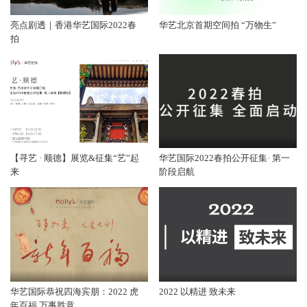
亮点剧透｜香港华艺国际2022春
华艺北京首期空间拍 “万物生”
拍
【寻艺 · 顺德】展览&征集“艺”起
华艺国际2022春拍公开征集· 第一
来
阶段启航
华艺国际恭祝四海宾朋：2022 虎
2022 以精进 致未来
年百福 万事胜意