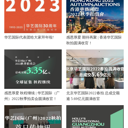
华艺国际代表团给大家拜年啦!
感恩厚爱 期待再聚 | 香港华艺国际
秋拍圆满收官！
感恩厚爱 秋程继续 | 华艺国际（广
北京华艺国际2022春拍 总成交额
州）2022秋季拍卖会圆满收官！
逾 5.69亿元圆满收官