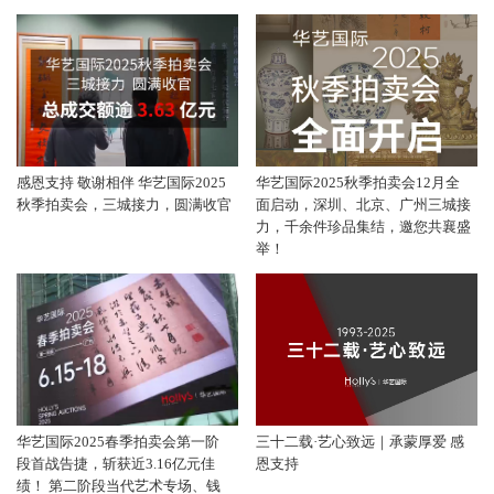
感恩支持 敬谢相伴 华艺国际2025
华艺国际2025秋季拍卖会12月全
秋季拍卖会，三城接力，圆满收官
面启动，深圳、北京、广州三城接
力，千余件珍品集结，邀您共襄盛
举！
华艺国际2025春季拍卖会第一阶
三十二载·艺心致远｜承蒙厚爱 感
段首战告捷，斩获近3.16亿元佳
恩支持
绩！ 第二阶段当代艺术专场、钱