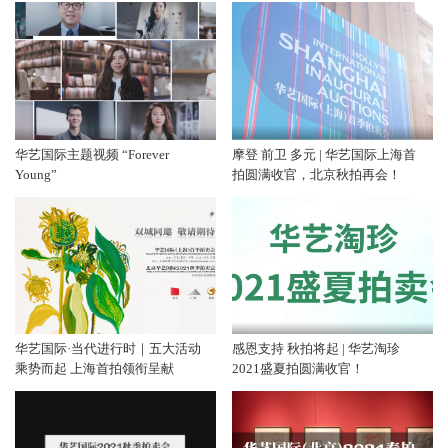
华艺国际主题视频 “Forever
摩登 前卫 多元 | 华艺国际上海首
Young”
拍圆满收官，北京秋拍再会！
华艺国际·当代进行时｜五大活动
感恩支持 秋拍将起 | 华艺淘珍
乘势而起 上海首拍领衔呈献
2021盛夏拍圆满收官！