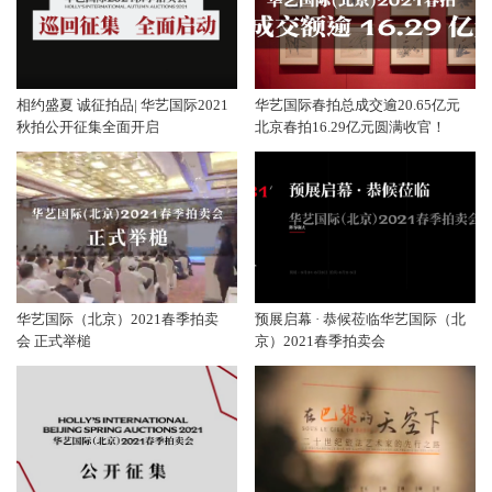
相约盛夏 诚征拍品| 华艺国际2021
华艺国际春拍总成交逾20.65亿元
秋拍公开征集全面开启
北京春拍16.29亿元圆满收官！
华艺国际（北京）2021春季拍卖
预展启幕 · 恭候莅临华艺国际（北
会 正式举槌
京）2021春季拍卖会