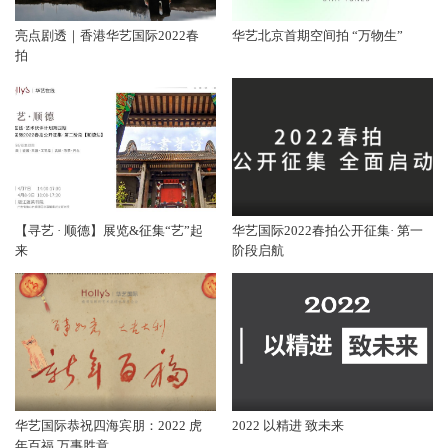
亮点剧透｜香港华艺国际2022春
华艺北京首期空间拍 “万物生”
拍
【寻艺 · 顺德】展览&征集“艺”起
华艺国际2022春拍公开征集· 第一
来
阶段启航
华艺国际恭祝四海宾朋：2022 虎
2022 以精进 致未来
年百福 万事胜意