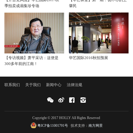
季拍卖成扇集珍专场
肇民
【专访视频】萧平采访：这便是
华艺国际2016秋拍预展
300多年前的江南！
联系我们
关于我们
新闻中心
法律法规
Copyright © 2017 HOLLY All Rights Reserved
粤ICP备11001791号
技术支持：
南方网景