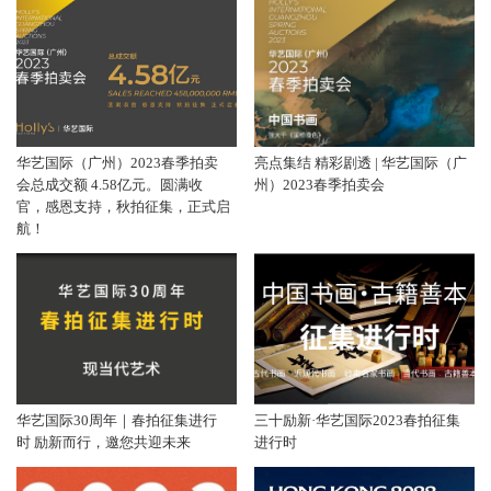
华艺国际（广州）2023春季拍卖
亮点集结 精彩剧透 | 华艺国际（广
会总成交额 4.58亿元。圆满收
州）2023春季拍卖会
官，感恩支持，秋拍征集，正式启
航！
华艺国际30周年｜春拍征集进行
三十励新·华艺国际2023春拍征集
时 励新而行，邀您共迎未来
进行时