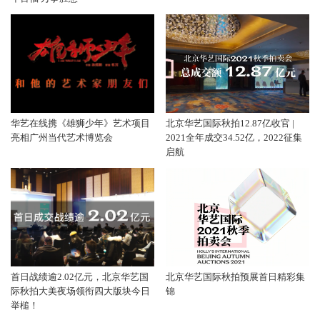
华艺在线携《雄狮少年》艺术项目
北京华艺国际秋拍12.87亿收官 |
亮相广州当代艺术博览会
2021全年成交34.52亿，2022征集
启航
首日战绩逾2.02亿元，北京华艺国
北京华艺国际秋拍预展首日精彩集
际秋拍大美夜场领衔四大版块今日
锦
举槌！