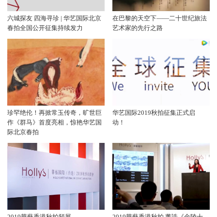
六城探友 四海寻珍 | 华艺国际北京
在巴黎的天空下——二十世纪旅法
春拍全国公开征集持续发力
艺术家的先行之路
珍罕绝伦！再掀常玉传奇，旷世巨
华艺国际2019秋拍征集正式启
作《群马》首度亮相，惊艳华艺国
动！
际北京春拍
2019華藝香港秋拍預展
2019華藝香港秋拍 董誥《金陵十