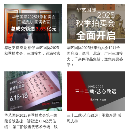
感恩支持 敬谢相伴 华艺国际2025
华艺国际2025秋季拍卖会12月全
秋季拍卖会，三城接力，圆满收官
面启动，深圳、北京、广州三城接
力，千余件珍品集结，邀您共襄盛
举！
华艺国际2025春季拍卖会第一阶
三十二载·艺心致远｜承蒙厚爱 感
段首战告捷，斩获近3.16亿元佳
恩支持
绩！ 第二阶段当代艺术专场、钱