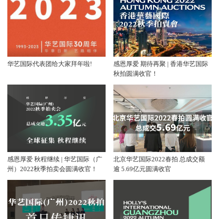
华艺国际代表团给大家拜年啦!
感恩厚爱 期待再聚 | 香港华艺国际
秋拍圆满收官！
感恩厚爱 秋程继续 | 华艺国际（广
北京华艺国际2022春拍 总成交额
州）2022秋季拍卖会圆满收官！
逾 5.69亿元圆满收官