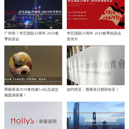
广州塔丨华艺国际25周年·2019春
华艺国际25周年·2019春季拍卖会
季拍卖会
宣传片
華藝香港2019春拍逾5.4亿总成交
如约而至，预展首日精彩纷呈！
额圆满落幕！