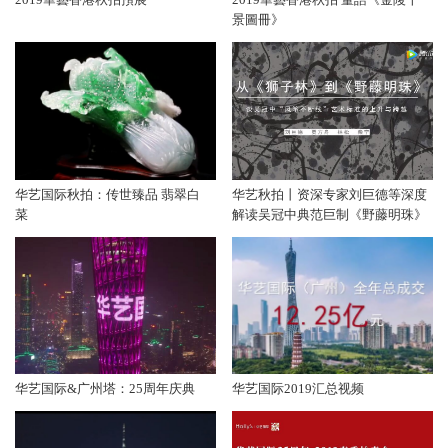
景圖冊》
华艺国际秋拍：传世臻品 翡翠白
华艺秋拍丨资深专家刘巨德等深度
菜
解读吴冠中典范巨制《野藤明珠》
华艺国际&广州塔：25周年庆典
华艺国际2019汇总视频