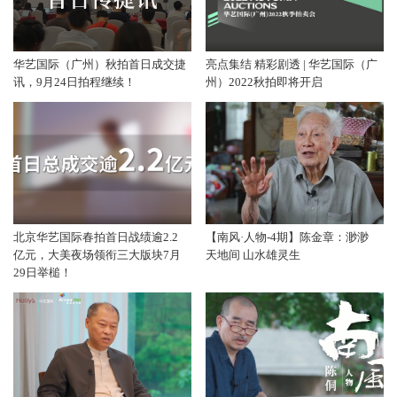
华艺国际（广州）秋拍首日成交捷
亮点集结 精彩剧透 | 华艺国际（广
讯，9月24日拍程继续！
州）2022秋拍即将开启
北京华艺国际春拍首日战绩逾2.2
【南风·人物-4期】陈金章：渺渺
亿元，大美夜场领衔三大版块7月
天地间 山水雄灵生
29日举槌！