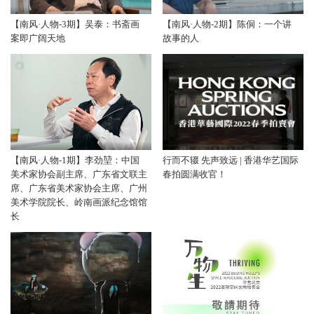
【南风·人物-3期】吴泰：书斋画
【南风·人物-2期】陈侗：一个讲
案即广阔天地
故事的人
【南风·人物-1期】李劲堃：中国
行而不辍 先声致远 | 香港华艺国际
美术家协会副主席、广东省文联主
春拍圆满收官！
席、广东省美术家协会主席、广州
美术学院院长、岭南画派纪念馆馆
长