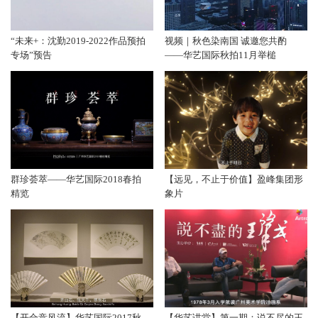
“未来+：沈勤2019-2022作品预拍
视频｜秋色染南国 诚邀您共酌
专场”预告
——华艺国际秋拍11月举槌
群珍荟萃——华艺国际2018春拍
【远见，不止于价值】盈峰集团形
精览
象片
【开合竞风流】华艺国际2017秋
【华艺讲堂】第一期：说不尽的王