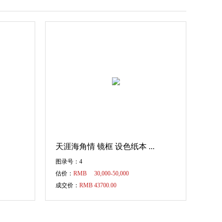
华艺国际（广州）2023春季拍
卖会总成交额 4.58亿元。圆满
收官，感恩支持，秋拍征集，
2023/6/14 12:03:23
正式启航！
亮点集结 精彩剧透 | 华艺国际
（广州）2023春季拍卖会
2023/5/19 17:12:22
华艺国际30周年｜春拍征集进
行时 励新而行，邀您共迎未来
2023/4/24 18:36:04
三十励新·华艺国际2023春拍征
集进行时
2023/3/9 15:52:37
天涯海角情 镜框 设色纸本 ...
华艺国际代表团给大家拜年啦!
2023/2/3 16:41:09
图录号：4
估价：
RMB 30,000-50,000
感恩厚爱 期待再聚 | 香港华艺
成交价：
RMB 43700.00
国际秋拍圆满收官！
2022/12/1 16:57:50
感恩厚爱 秋程继续 | 华艺国际