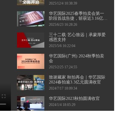
三城接力，千余件珍品集结，
2025/12/4 10:38:39
邀您共襄盛举！
华艺国际2025春季拍卖会第一
阶段首战告捷，斩获近3.16亿元
佳绩！ 第二阶段当代艺术专
2025/6/23 16:28:26
场、钱币专场即将起航，敬请
持续关注。
三十二载·艺心致远｜承蒙厚爱
感恩支持
2025/5/6 16:22:04
华艺国际(广州) 2024秋季拍卖
会
2025/2/25 17:24:55
致谢藏家 秋拍再会｜华艺国际
2024春拍逾3.3亿元圆满收官
2024/7/17 18:09:34
华艺国际2023秋拍圆满收官
2024/1/4 18:05:29
华艺国际（广州）2023秋季拍
卖会向广大藏友发出征集邀
约。四海寻珍，漫漫征途，盼
2023/8/16 16:23:59
与您相聚！